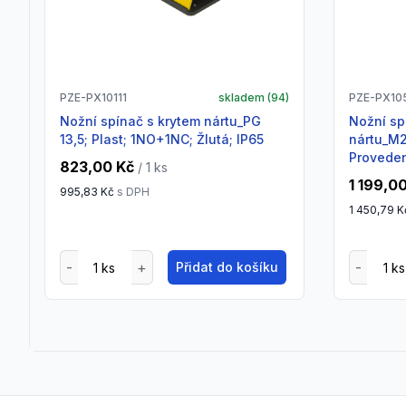
PZE-PX10111
skladem (
94
)
PZE-PX10
Nožní spínač s krytem nártu_PG
Nožní spínač s krytem
13,5; Plast; 1NO+1NC; Žlutá; IP65
nártu_M2
Provedení
823,00 Kč
/ 1
ks
1 199,0
995,83 Kč
s DPH
1 450,79 K
Přidat do košíku