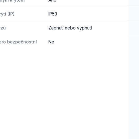
ytí (IP)
IP53
azu
Zapnutí nebo vypnutí
pro bezpečnostní
Ne