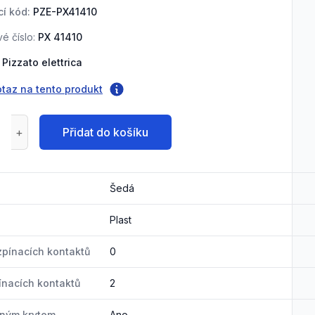
í kód:
PZE-PX41410
é číslo:
PX 41410
Pizzato elettrica
otaz na tento produkt
Přidat do košíku
Šedá
Plast
zpínacích kontaktů
0
ínacích kontaktů
2
nným krytem
Ano