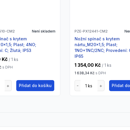
510-CM2
Není skladem
PZE-PX12441-CM2
Ne
Nožní spínač s krytem
0x1,5; Plast; 4NO;
nártu_M20x1,5; Plast;
: C; Žlutá; IP53
1NO+1NC/2NC; Provedení: C
IP65
0 Kč
/ 1
ks
1 354,00 Kč
/ 1
ks
č
s DPH
1 638,34 Kč
s DPH
Přidat do košíku
Přidat d