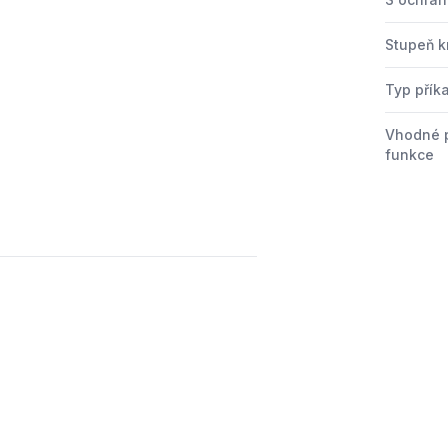
Stupeň kr
Typ přík
Vhodné 
funkce