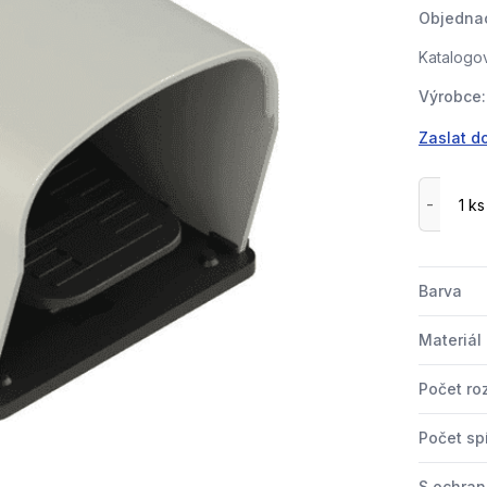
Objednac
Katalogov
Výrobce:
Zaslat d
Barva
Materiál
Počet ro
Počet sp
S ochra