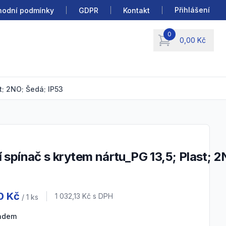
Přihlášení
odní podmínky
GDPR
Kontakt
0
0,00 Kč
items in cart, view b
t; 2NO; Šedá; IP53
 information
0 Kč
Cena s DPH
1 032,13 Kč
s DPH
/ 1
ks
ladem