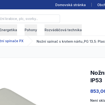
Domovská stránka
Obch
krabice, plc, svorky...
Energetika
Pohony
Rozváděčová technika
žní spínače PX
Nožní spínač s krytem nártu_PG 13,5; Plas
Nožní spínač s krytem nártu_PG 13,5; Plast; 2NO; Šedá;
IP53
Product
853,0
Není sk