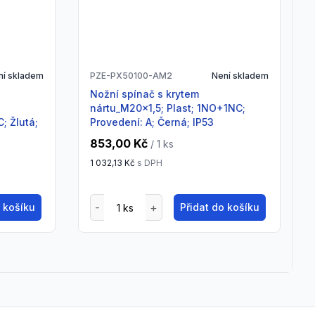
ní skladem
PZE-PX50100-AM2
Není skladem
Nožní spínač s krytem
nártu_M20x1,5; Plast; 1NO+1NC;
; Žlutá;
Provedení: A; Černá; IP53
853,00 Kč
/ 1
ks
1 032,13 Kč
s DPH
o košíku
Přidat do košíku