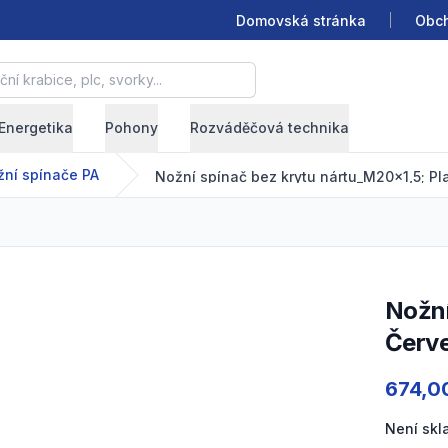
Domovská stránka
Obch
krabice, plc, svorky...
Energetika
Pohony
Rozváděčová technika
ní spínače PA
Nožní spínač bez krytu nártu_M20x1,5; Pl
Nožní spínač bez krytu nártu_M20x1,5; Plast; 1NO+1NC;
Červe
Product
674,0
Není sk