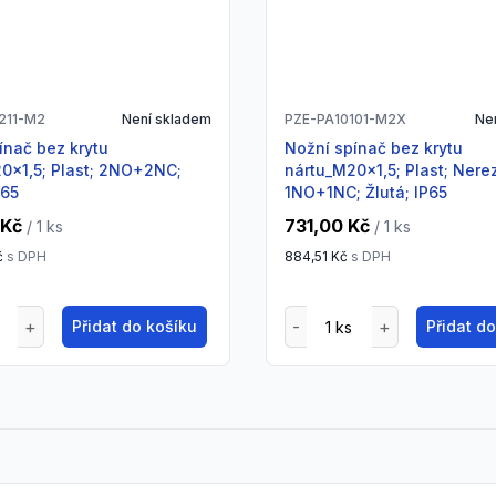
211-M2
Není skladem
PZE-PA10101-M2X
Ne
Nožní spínač bez krytu
0x1,5; Plast; 2NO+2NC;
nártu_M20x1,5; Plast; Nere
P65
1NO+1NC; Žlutá; IP65
 Kč
731,00 Kč
/ 1
ks
/ 1
ks
č
s DPH
884,51 Kč
s DPH
Přidat do košíku
Přidat d