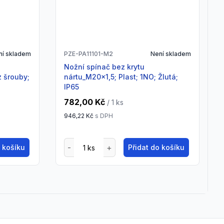
ní skladem
PZE-PA11101-M2
Není skladem
Nožní spínač bez krytu
z šrouby;
nártu_M20x1,5; Plast; 1NO; Žlutá;
IP65
782,00 Kč
/ 1
ks
946,22 Kč
s DPH
o košíku
Přidat do košíku