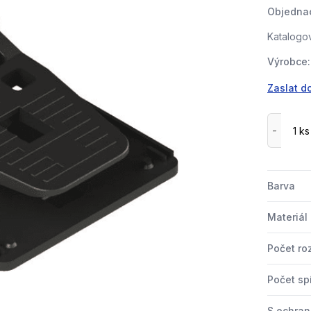
Objednac
Katalogov
Výrobce:
Zaslat d
Barva
Materiál
Počet ro
Počet sp
S ochra