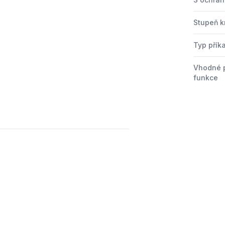
Stupeň kr
Typ přík
Vhodné 
funkce