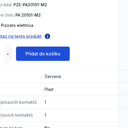
í kód:
PZE-PA20101-M2
é číslo:
PA 20101-M2
Pizzato elettrica
otaz na tento produkt
Přidat do košíku
Červená
Plast
zpínacích kontaktů
1
ínacích kontaktů
1
nným krytem
Ne