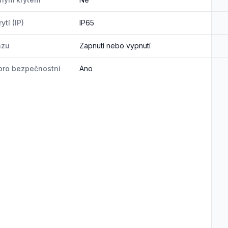
ytí (IP)
IP65
azu
Zapnutí nebo vypnutí
pro bezpečnostní
Ano