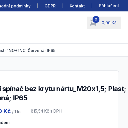
Přihlášení
odní podmínky
GDPR
Kontakt
0
0,00 Kč
items in cart, view b
ast; 1NO+1NC; Červená; IP65
ná; IP65
 information
0 Kč
Cena s DPH
815,54 Kč
s DPH
/ 1
ks
ladem