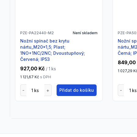
PZE-PA22440-M2
Není skladem
PZE-PA50
Nožní spínač bez krytu
Nožní spínač bez krytu
nártu_M20x1,5; Plast;
nártu_M2
1NO+1NC/2NC; Dvoustupňový;
Černá; I
Červená; IP53
849,00
927,00 Kč
/ 1
ks
1 027,29 K
1 121,67 Kč
s DPH
Přidat do košíku