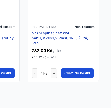
ní skladem
PZE-PA11101-M2
Není skladem
Nožní spínač bez krytu
z šrouby;
nártu_M20x1,5; Plast; 1NO; Žlutá;
IP65
782,00 Kč
/ 1
ks
946,22 Kč
s DPH
o košíku
Přidat do košíku