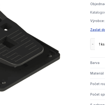
Objednac
Katalogov
Výrobce:
Zaslat d
Barva
Materiál
Počet ro
Počet sp
S ochra