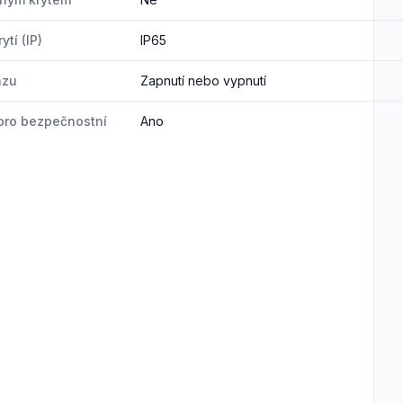
ytí (IP)
IP65
azu
Zapnutí nebo vypnutí
pro bezpečnostní
Ano