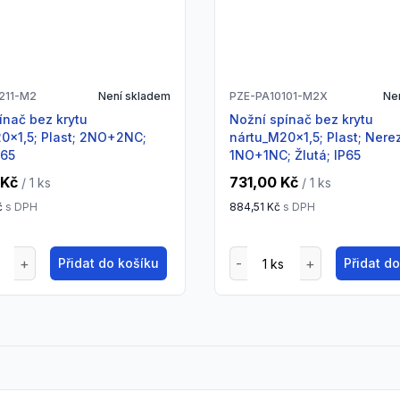
211-M2
Není skladem
PZE-PA10101-M2X
Ne
Nožní spínač bez krytu
0x1,5; Plast; 2NO+2NC;
nártu_M20x1,5; Plast; Nere
P65
1NO+1NC; Žlutá; IP65
 Kč
731,00 Kč
/ 1
ks
/ 1
ks
č
s DPH
884,51 Kč
s DPH
Přidat do košíku
Přidat d