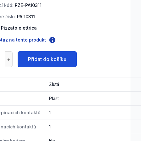
í kód:
PZE-PA10311
é číslo:
PA 10311
Pizzato elettrica
otaz na tento produkt
Přidat do košíku
Žlutá
Plast
zpínacích kontaktů
1
ínacích kontaktů
1
nným krytem
Ne