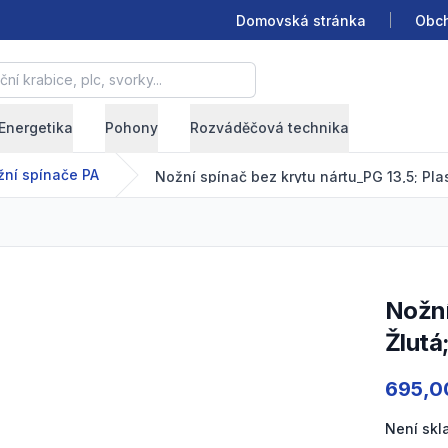
Domovská stránka
Obch
krabice, plc, svorky...
Energetika
Pohony
Rozváděčová technika
ní spínače PA
Nožní spínač bez krytu nártu_PG 13,5; Pla
Nožní spínač bez krytu nártu_PG 13,5; Plast; 1NO+1NC;
Žlutá
Product
695,0
Není sk