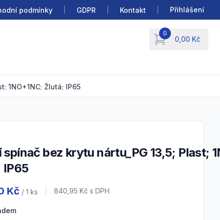
Přihlášení
odní podmínky
GDPR
Kontakt
0
0,00 Kč
items in cart, view b
st; 1NO+1NC; Žlutá; IP65
; IP65
 information
0 Kč
Cena s DPH
840,95 Kč
s DPH
/ 1
ks
ladem