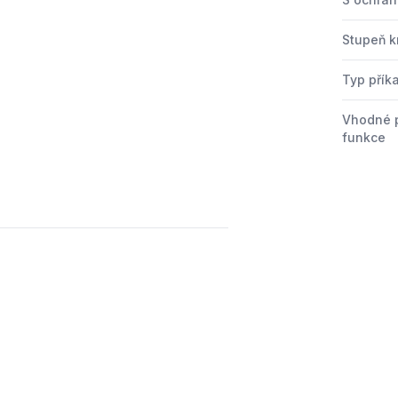
Stupeň kr
Typ přík
Vhodné 
funkce