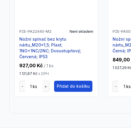
PZE-PA22440-M2
Není skladem
PZE-PA50
Nožní spínač bez krytu
Nožní spínač bez krytu
nártu_M20x1,5; Plast;
nártu_M2
1NO+1NC/2NC; Dvoustupňový;
Černá; I
Červená; IP53
849,00
927,00 Kč
/ 1
ks
1 027,29 K
1 121,67 Kč
s DPH
Přidat do košíku