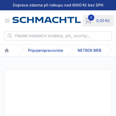
Doprava zdarma při nákupu nad 6000 Kč bez DPH
0
Open menu
0,00 Kč
items in cart, vie
Hledat instalační krabice, plc, svorky...
Pripojenipracoviste
NETBOX MEB
Home