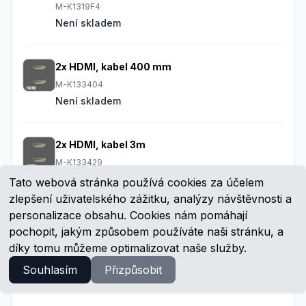
M-K1319F4
Není skladem
2x HDMI, kabel 400 mm
M-K133404
Není skladem
2x HDMI, kabel 3m
M-K133429
Není skladem
Tato webová stránka používá cookies za účelem
zlepšení uživatelského zážitku, analýzy návštěvnosti a
personalizace obsahu. Cookies nám pomáhají
2x HDMI, female-female konektor, kabel 400
pochopit, jakým způsobem používáte naši stránku, a
mm
díky tomu můžeme optimalizovat naše služby.
M-K1334F4
Souhlasím
Přizpůsobit
Není skladem