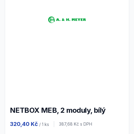
NETBOX MEB, 2 moduly, bílý
Product information
320,40 Kč
Cena s DPH
387,68 Kč
s DPH
/ 1
ks