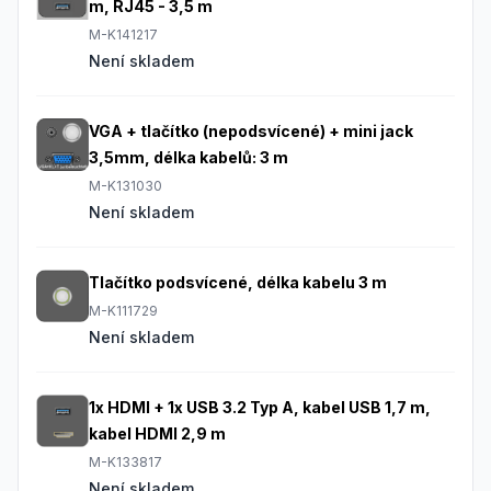
m, RJ45 - 3,5 m
M-K141217
Není skladem
VGA + tlačítko (nepodsvícené) + mini jack
3,5mm, délka kabelů: 3 m
M-K131030
Není skladem
Tlačítko podsvícené, délka kabelu 3 m
M-K111729
Není skladem
1x HDMI + 1x USB 3.2 Typ A, kabel USB 1,7 m,
kabel HDMI 2,9 m
M-K133817
Není skladem