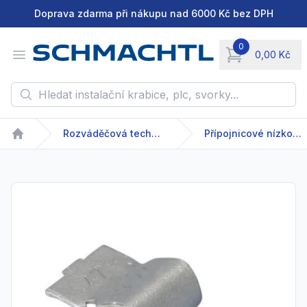
Doprava zdarma při nákupu nad 6000 Kč bez DPH
0
Open menu
0,00 Kč
items in cart, vie
Hledat instalační krabice, plc, svorky...
Rozváděčová technika
Přípojnicové nízkonapětové systémy
Home