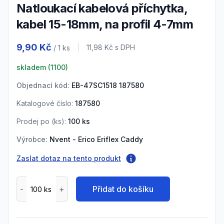
Natloukací kabelová příchytka,
kabel 15-18mm, na profil 4-7mm
Product information
9,90 Kč
Cena s DPH
11,98 Kč
s DPH
/ 1
ks
skladem (
1100
)
Objednací kód:
EB-47SC1518 187580
Katalogové číslo:
187580
Prodej po (
ks
):
100
ks
Výrobce:
Nvent - Erico Eriflex Caddy
Zaslat dotaz na tento produkt
Přidat do košíku