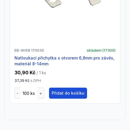
EB-4H58 170030
skladem (
17300
)
natloukací příchytka s otvorem 6,8mm pro závěs,
materiál 8-14mm
30,90 Kč
/ 1
ks
37,39 Kč
s DPH
Přidat do košíku