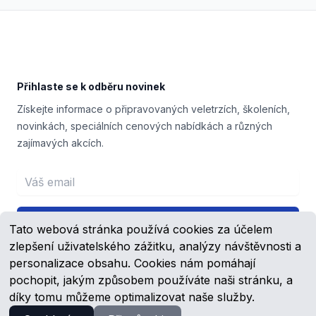
Footer
Přihlaste se k odběru novinek
Získejte informace o připravovaných veletrzích, školeních,
novinkách, speciálních cenových nabídkách a různých
zajímavých akcích.
Email address
Přihlášení
Tato webová stránka používá cookies za účelem
zlepšení uživatelského zážitku, analýzy návštěvnosti a
personalizace obsahu. Cookies nám pomáhají
pochopit, jakým způsobem používáte naši stránku, a
Facebook
YouTube
díky tomu můžeme optimalizovat naše služby.