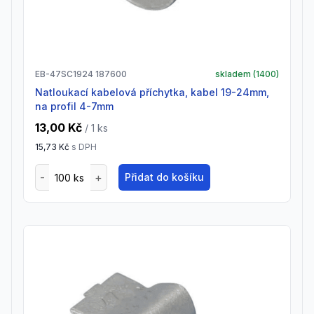
EB-47SC1924 187600
skladem (
1400
)
natloukací kabelová příchytka, kabel 19-24mm,
na profil 4-7mm
13,00 Kč
/ 1
ks
15,73 Kč
s DPH
Přidat do košíku