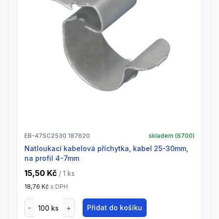
EB-47SC2530 187620
skladem (
6700
)
natloukací kabelová příchytka, kabel 25-30mm,
na profil 4-7mm
15,50 Kč
/ 1
ks
18,76 Kč
s DPH
Přidat do košíku