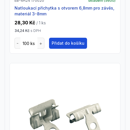
EB-4H24 170020
skladem (
5600
)
natloukací příchytka s otvorem 6,8mm pro závěs,
materiál 3-8mm
28,30 Kč
/ 1
ks
34,24 Kč
s DPH
Přidat do košíku