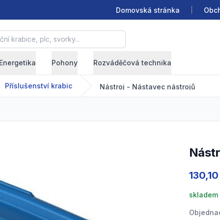
Domovská stránka
Obch
krabice, plc, svorky...
Energetika
Pohony
Rozváděčová technika
Příslušenství krabic
Nástroj - Nástavec nástrojů
Nást
Product
130,10
skladem 
Objednac