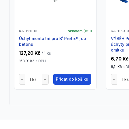
KA-1211-00
skladem (
150
)
KA-1159-
Úchyt montážní pro B¹ Prefix®, do
VÝBĚH Prstenec Klemmfix s vnějšími
betonu
úchyty p
omítku
127,20 Kč
/ 1
ks
6,70 Kč
153,91 Kč
s DPH
8,11 Kč
s D
Přidat do košíku
Footer