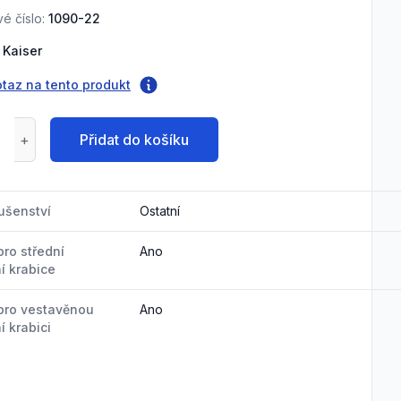
é číslo:
1090-22
Kaiser
otaz na tento produkt
Přidat do košíku
lušenství
Ostatní
ro střední
Ano
í krabice
pro vestavěnou
Ano
í krabici