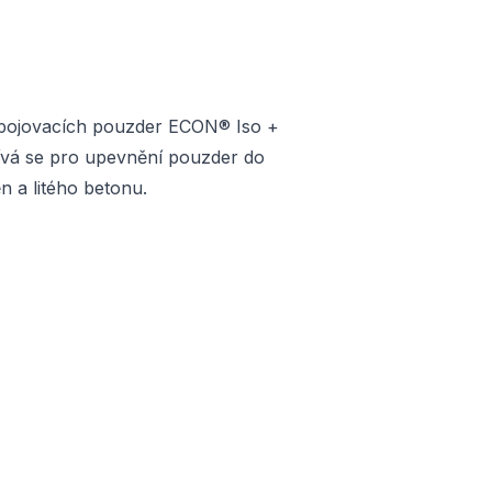
spojovacích pouzder ECON® Iso +
vá se pro upevnění pouzder do
n a litého betonu.