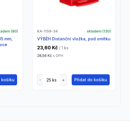
ladem (
80
)
KA-1159-34
skladem (
130
)
VÝBĚH Distanční vložka, pod omítku
bice
23,60 Kč
/ 1
ks
28,56 Kč
s DPH
o košíku
Přidat do košíku