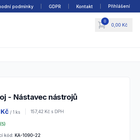
Přihlášení
odní podmínky
GDPR
Kontakt
0
0,00 Kč
items in cart, view b
roj - Nástavec nástrojů
 information
 Kč
Cena s DPH
157,42 Kč
s DPH
/ 1
ks
(
5
)
í kód:
KA-1090-22