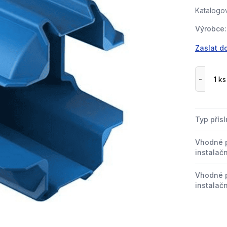
Katalogov
Výrobce:
Zaslat d
Typ přís
Vhodné p
instalačn
Vhodné 
instalačn