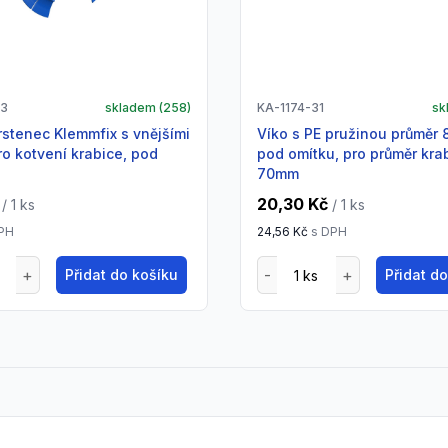
03
skladem (
258
)
KA-1174-31
sk
Víko s PE pružinou průměr 85 mm,
ro kotvení krabice, pod
pod omítku, pro průměr kra
70mm
20,30 Kč
/ 1
ks
/ 1
ks
PH
24,56 Kč
s DPH
Přidat do košíku
Přidat d