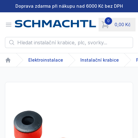
Doprava zdarma při nákupu nad 6000 Kč bez DPH
0
Open menu
0,00 Kč
items in cart, vie
Hledat instalační krabice, plc, svorky...
Elektroinstalace
Instalační krabice
Home