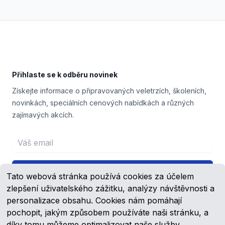
Footer
Přihlaste se k odběru novinek
Získejte informace o připravovaných veletrzích, školeních,
novinkách, speciálních cenových nabídkách a různých
zajímavých akcích.
Email address
Přihlášení
Tato webová stránka používá cookies za účelem
zlepšení uživatelského zážitku, analýzy návštěvnosti a
personalizace obsahu. Cookies nám pomáhají
pochopit, jakým způsobem používáte naši stránku, a
Facebook
YouTube
díky tomu můžeme optimalizovat naše služby.