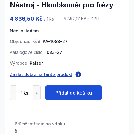
Nástroj - Hloubkoměr pro frézy
Product information
4 836,50 Kč
Cena s DPH
5 852,17 Kč
s DPH
/ 1
ks
Není skladem
Objednací kód:
KA-1083-27
Katalogové číslo:
1083-27
Výrobce:
Kaiser
Zaslat dotaz na tento produkt
Přidat do košíku
Průměr středicího vrtáku
8