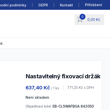
Přihlášení
odní podmínky
GDPR
Kontakt
0
0,00 Kč
items in cart, view b
ák
Nastavitelný fixovací držák
Product information
637,40 Kč
Cena s DPH
771,25 Kč
s DPH
/ 1
ks
Není skladem
Objednací kód:
EB-CLSWAFBGA 842050