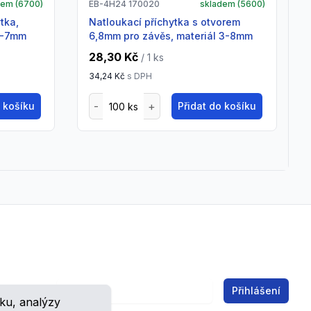
dem (
6700
)
EB-4H24 170020
skladem (
5600
)
natloukací příchytka s otvorem
4-7mm
6,8mm pro závěs, materiál 3-8mm
28,30 Kč
/ 1
ks
34,24 Kč
s DPH
o košíku
Přidat do košíku
Email address
Přihlášení
ku, analýzy
ch.