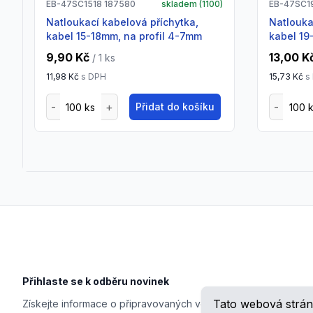
EB-47SC1518 187580
skladem (
1100
)
EB-47SC1
Natloukací kabelová příchytka,
natloukací kabelová příchytka,
kabel 15-18mm, na profil 4-7mm
kabel 19
9,90 Kč
13,00 K
/ 1
ks
11,98 Kč
s DPH
15,73 Kč
s
Přidat do košíku
Footer
Přihlaste se k odběru novinek
Tato webová strán
Získejte informace o připravovaných veletrzích, školeních, n