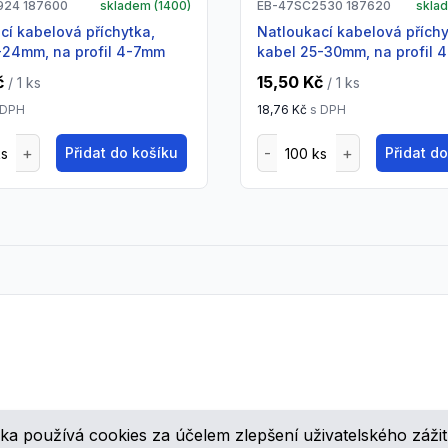
924 187600
skladem (
1400
)
EB-47SC2530 187620
skla
natloukací kabelová příchytka,
-24mm, na profil 4-7mm
kabel 25-30mm, na profil 
č
15,50 Kč
/ 1
ks
/ 1
ks
 DPH
18,76 Kč
s DPH
Přidat do košíku
Přidat d
ka používá cookies za účelem zlepšení uživatelského zážit
ovinkách, speciálních cenových nabídkách a různých zajímavých akcí