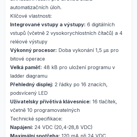
automatizačních úloh.
Klíčové vlastnosti:
Integrované vstupy a výstupy:
6 digitálních
vstupů (včetně 2 vysokorychlostních čítačů) a 4
reléové výstupy
Výkonný procesor:
Doba vykonání 1,5 μs pro
bitové operace
Velká paměť:
48 kB pro uložení programu v
ladder diagramu
Přehledný displej:
2 řádky po 16 znacích,
podsvícený LED
Uživatelsky přívětivá klávesnice:
16 tlačítek,
včetně 10 programovatelných
Technické specifikace:
Napájení:
24 VDC (20,4-28,8 VDC)
Maximální spotřeba:
120 mA při 24 VDC