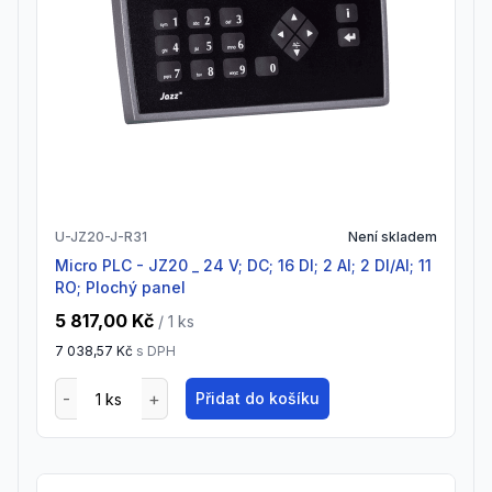
U-JZ20-J-R31
Není skladem
Micro PLC - JZ20 _ 24 V; DC; 16 DI; 2 AI; 2 DI/AI; 11
RO; Plochý panel
5 817,00 Kč
/ 1
ks
7 038,57 Kč
s DPH
Přidat do košíku