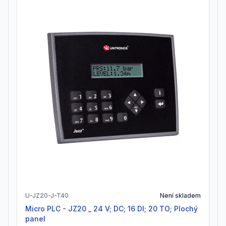
U-JZ20-J-T40
Není skladem
Micro PLC - JZ20 _ 24 V; DC; 16 DI; 20 TO; Plochý
panel