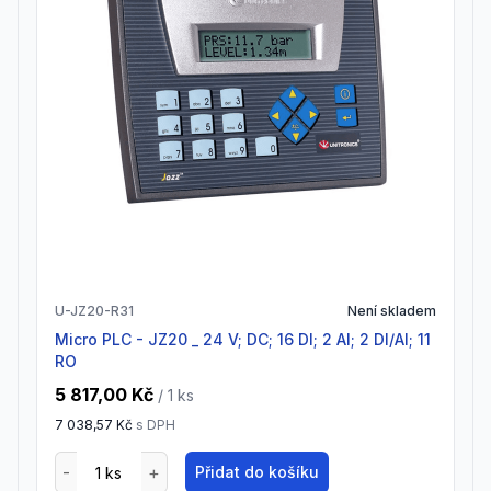
U-JZ20-R31
Není skladem
Micro PLC - JZ20 _ 24 V; DC; 16 DI; 2 AI; 2 DI/AI; 11
RO
5 817,00 Kč
/ 1
ks
7 038,57 Kč
s DPH
Přidat do košíku