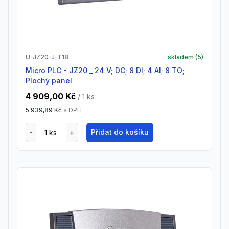
U-JZ20-J-T18
skladem (
5
)
Micro PLC - JZ20 _ 24 V; DC; 8 DI; 4 AI; 8 TO;
Plochý panel
4 909,00 Kč
/ 1
ks
5 939,89 Kč
s DPH
Přidat do košíku