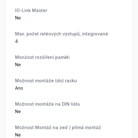
IO-Link Master
Ne
Max. počet reléových výstupů, integrované
4
Monžost rozšíření paměti
Ne
Možnost montáže (do) racku
Ano
Možnost montáže na DIN lištu
Ne
Možnost Montáž na zeď / přímá montáž
Ne