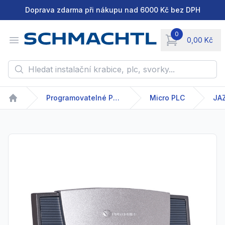
Doprava zdarma při nákupu nad 6000 Kč bez DPH
0
Open menu
0,00 Kč
items in cart, vie
Hledat instalační krabice, plc, svorky...
Programovatelné PLC
Micro PLC
JA
Home