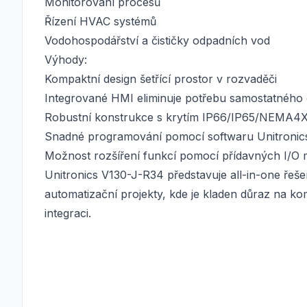
Monitorování procesů
Řízení HVAC systémů
Vodohospodářství a čističky odpadních vod
Výhody:
Kompaktní design šetřící prostor v rozvaděči
Integrované HMI eliminuje potřebu samostatného
Robustní konstrukce s krytím IP66/IP65/NEMA4X 
Snadné programování pomocí softwaru Unitronics
Možnost rozšíření funkcí pomocí přídavných I/O
Unitronics V130-J-R34 představuje all-in-one řeše
automatizační projekty, kde je kladen důraz na 
integraci.