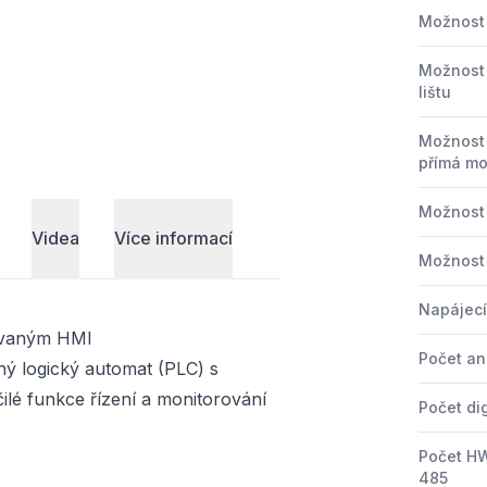
Možnost 
Možnost
lištu
Možnost 
přímá m
Možnost
Videa
Více informací
Možnost
Napájecí
rovaným HMI
Počet an
ý logický automat (PLC) s
lé funkce řízení a monitorování
Počet di
Počet HW
485