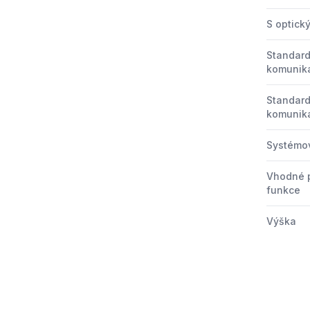
S optick
Standard
komunika
Standard
komunik
Systémov
Vhodné 
funkce
Výška