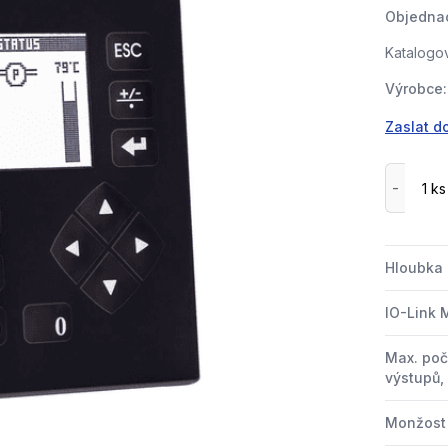
Objednac
Katalogov
Výrobce:
Zaslat d
Hloubka
IO-Link 
Max. poč
výstupů,
Monžost 