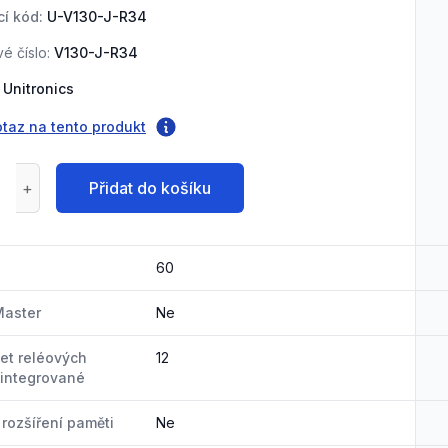
í kód:
U-V130-J-R34
é číslo:
V130-J-R34
Unitronics
otaz na tento produkt
Přidat do košíku
60
Master
Ne
et reléových
12
 integrované
rozšíření paměti
Ne