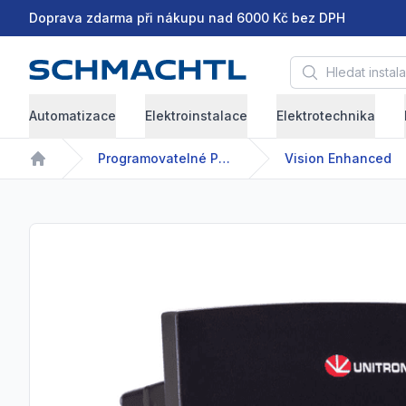
Doprava zdarma při nákupu nad 6000 Kč bez DPH
Hledat instalační 
Automatizace
Elektroinstalace
Elektrotechnika
Programovatelné PLC
Vision Enhanced
Home