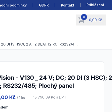
Přihlášení
odní podmínky
GDPR
Kontakt
0
0,00 Kč
items in cart, view b
PLC Vision - V130 _ 24 V; DC; 20 DI (3 HSC); 2 AI; 2 DI/AI; 12 RO; RS232/485; Plochý panel
; RS232/485; Plochý panel
 information
,00 Kč
Cena s DPH
18 790,09 Kč
s DPH
/ 1
ks
ladem