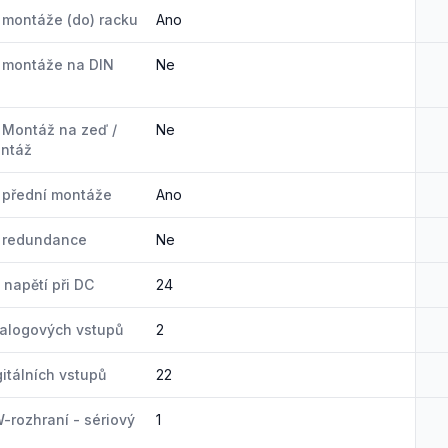
montáže (do) racku
Ano
 montáže na DIN
Ne
Montáž na zeď /
Ne
ontáž
 přední montáže
Ano
 redundance
Ne
 napětí při DC
24
alogových vstupů
2
gitálních vstupů
22
-rozhraní - sériový
1