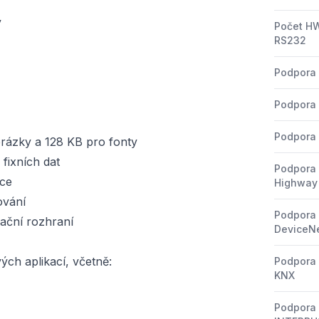
y
Počet HW
RS232
Podpora 
Podpora 
Podpora 
brázky a 128 KB pro fonty
fixních dat
Podpora 
ace
Highway
ování
Podpora 
ační rozhraní
DeviceN
ých aplikací, včetně:
Podpora 
KNX
Podpora 