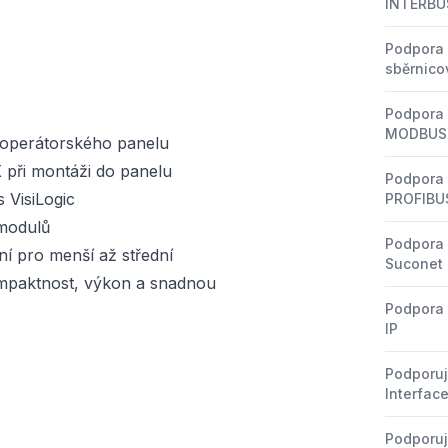
INTERBU
Podpora 
sběrnico
Podpora 
MODBUS
 operátorského panelu
při montáži do panelu
Podpora 
 VisiLogic
PROFIBU
 modulů
Podpora 
ní pro menší až střední
Suconet
kompaktnost, výkon a snadnou
Podpora 
IP
Podporuj
Interfac
Podporuj