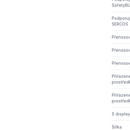
SafetyB
Podporuj
SERCOS
Přenoso
Přenoso
Přenoso
Přiřazen
prostředk
Přiřazen
prostředk
S disple
Šířka