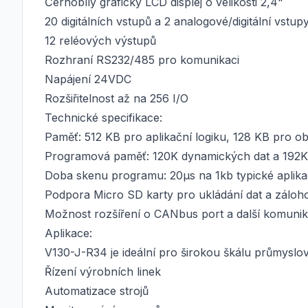
Černobílý grafický LCD displej o velikosti 2,4"
20 digitálních vstupů a 2 analogové/digitální vstup
12 reléových výstupů
Rozhraní RS232/485 pro komunikaci
Napájení 24VDC
Rozšiřitelnost až na 256 I/O
Technické specifikace:
Paměť: 512 KB pro aplikační logiku, 128 KB pro o
Programová paměť: 120K dynamických dat a 192K 
Doba skenu programu: 20µs na 1kb typické aplik
Podpora Micro SD karty pro ukládání dat a záloh
Možnost rozšíření o CANbus port a další komunik
Aplikace:
V130-J-R34 je ideální pro širokou škálu průmyslov
Řízení výrobních linek
Automatizace strojů