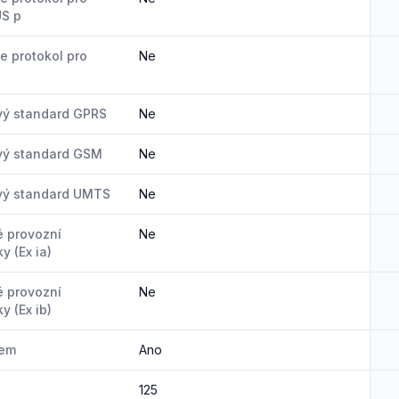
US p
e protokol pro
Ne
vý standard GPRS
Ne
vý standard GSM
Ne
vý standard UMTS
Ne
é provozní
Ne
y (Ex ia)
é provozní
Ne
y (Ex ib)
jem
Ano
125