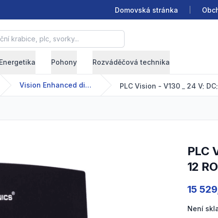
Domovská stránka
Obch
krabice, plc, svorky...
Energetika
Pohony
Rozváděčová technika
Vision Enhanced display 2,4“
PLC Vision - V130 _ 24 V; DC; 20 DI (3 HSC); 2 AI; 2 DI/AI;
12 RO
Product
15 529
Není sk