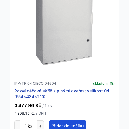
IP-VTR 04 CIECO 04604
skladem (
18
)
Rozváděčová skříň s plnými dveřmi; velikost 04
(654x434x210)
3 477,96 Kč
/ 1
ks
4 208,33 Kč
s DPH
Přidat do košíku