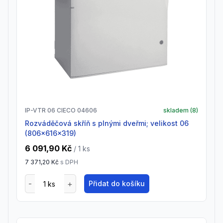
IP-VTR 06 CIECO 04606
skladem (
8
)
Rozváděčová skříň s plnými dveřmi; velikost 06
(806x616x319)
6 091,90 Kč
/ 1
ks
7 371,20 Kč
s DPH
Přidat do košíku