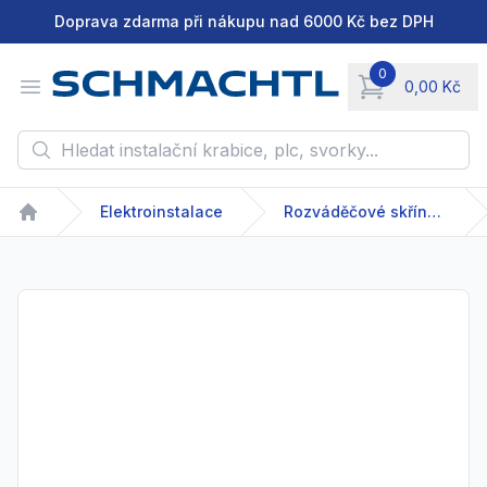
Doprava zdarma při nákupu nad 6000 Kč bez DPH
0
Open menu
0,00 Kč
items in cart, vie
Hledat instalační krabice, plc, svorky...
Elektroinstalace
Rozváděčové skříně a rozvodnice
Home