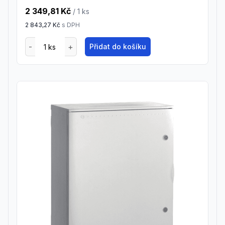
2 349,81 Kč
/ 1
ks
2 843,27 Kč
s DPH
Přidat do košíku