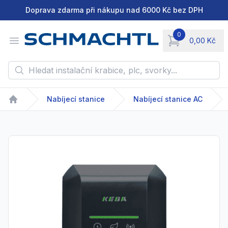
Doprava zdarma při nákupu nad 6000 Kč bez DPH
0
Open menu
0,00 Kč
items in cart, vie
Hledat instalační krabice, plc, svorky...
Nabíjecí stanice
Nabíjecí stanice AC
Home