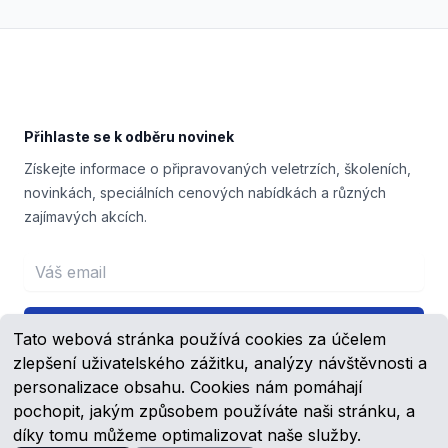
Footer
Přihlaste se k odběru novinek
Získejte informace o připravovaných veletrzích, školeních,
novinkách, speciálních cenových nabídkách a různých
zajímavých akcích.
Email address
Přihlášení
Tato webová stránka používá cookies za účelem
zlepšení uživatelského zážitku, analýzy návštěvnosti a
personalizace obsahu. Cookies nám pomáhají
pochopit, jakým způsobem používáte naši stránku, a
Facebook
YouTube
díky tomu můžeme optimalizovat naše služby.