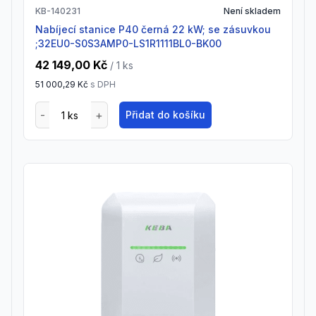
KB-140231
Není skladem
Nabíjecí stanice P40 černá 22 kW; se zásuvkou
;32EU0-S0S3AMP0-LS1R1111BL0-BK00
42 149,00 Kč
/ 1
ks
51 000,29 Kč
s DPH
Přidat do košíku