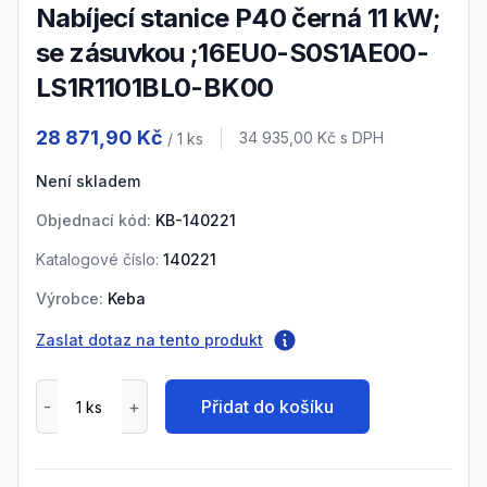
Nabíjecí stanice P40 černá 11 kW;
se zásuvkou ;16EU0-S0S1AE00-
LS1R1101BL0-BK00
Product information
28 871,90 Kč
Cena s DPH
34 935,00 Kč
s DPH
/ 1
ks
Není skladem
Objednací kód:
KB-140221
Katalogové číslo:
140221
Výrobce:
Keba
Zaslat dotaz na tento produkt
Přidat do košíku