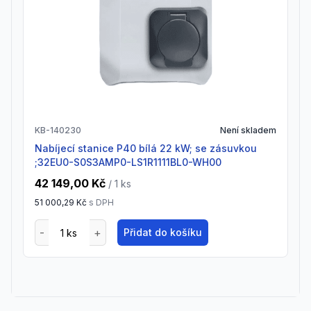
KB-140230
Není skladem
Nabíjecí stanice P40 bílá 22 kW; se zásuvkou
;32EU0-S0S3AMP0-LS1R1111BL0-WH00
42 149,00 Kč
/ 1
ks
51 000,29 Kč
s DPH
Přidat do košíku