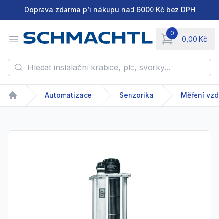
Doprava zdarma při nákupu nad 6000 Kč bez DPH
0
Open menu
0,00 Kč
items in cart, vie
Hledat instalační krabice, plc, svorky...
Automatizace
Senzorika
Měření vzd
Home