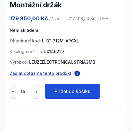
Montážní držák
Product information
179 850,00 Kč
Cena s DPH
217 618,50 Kč
s DPH
/ 1
ks
Není skladem
Objednací kód:
L-BT 712M-APCXL
Katalogové číslo:
50146227
Výrobce:
LEUZEELECTRONICAUSTRIAGMB
Zaslat dotaz na tento produkt
Přidat do košíku