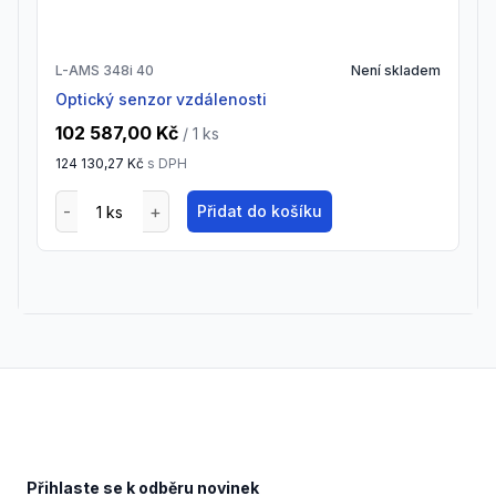
L-AMS 348i 40
Není skladem
Optický senzor vzdálenosti
102 587,00 Kč
/ 1
ks
124 130,27 Kč
s DPH
Přidat do košíku
Footer
Přihlaste se k odběru novinek