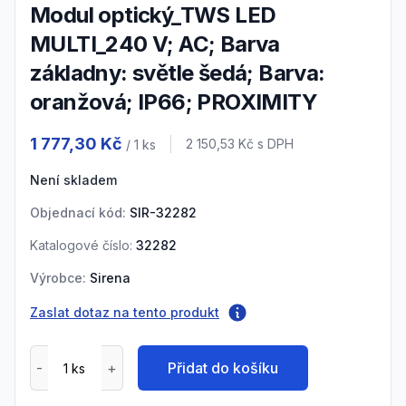
Modul optický_TWS LED
MULTI_240 V; AC; Barva
základny: světle šedá; Barva:
oranžová; IP66; PROXIMITY
Product information
1 777,30 Kč
Cena s DPH
2 150,53 Kč
s DPH
/ 1
ks
Není skladem
Objednací kód:
SIR-32282
Katalogové číslo:
32282
Výrobce:
Sirena
Zaslat dotaz na tento produkt
Přidat do košíku