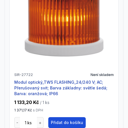
SIR-27722
Není skladem
Modul optický_TWS FLASHING_24/240 V; AC;
Přerušovaný svit; Barva základny: světle šedá;
Barva: oranžová; IP66
1 133,20 Kč
/ 1
ks
1 371,17 Kč
s DPH
Přidat do košíku