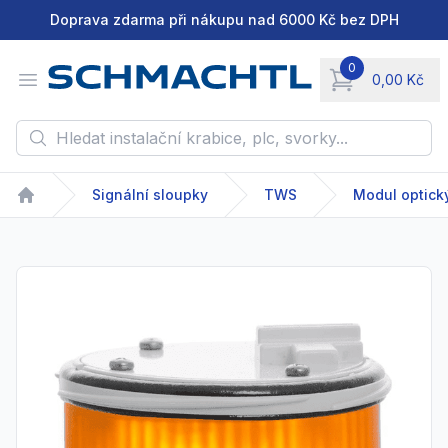
Doprava zdarma při nákupu nad 6000 Kč bez DPH
0
Open menu
0,00 Kč
items in cart, vie
Hledat instalační krabice, plc, svorky...
Signální sloupky
TWS
Modul optick
Home