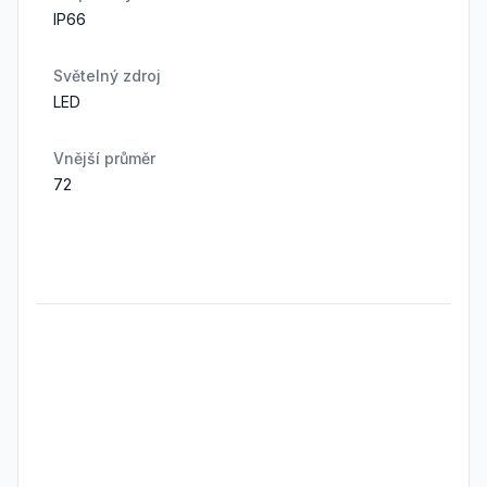
IP66
Světelný zdroj
LED
Vnější průměr
72
Frequently Asked Questions