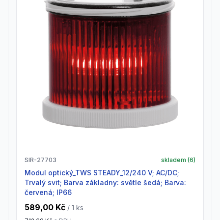
SIR-27703
skladem (
6
)
Modul optický_TWS STEADY_12/240 V; AC/DC;
Trvalý svit; Barva základny: světle šedá; Barva:
červená; IP66
589,00 Kč
/ 1
ks