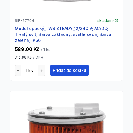
SIR-27704
skladem (
2
)
Modul optický_TWS STEADY_12/240 V; AC/DC;
Trvalý svit; Barva základny: světle šedá; Barva:
zelená; IP66
589,00 Kč
/ 1
ks
712,69 Kč
s DPH
Přidat do košíku