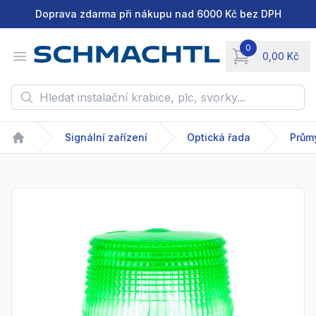
Doprava zdarma při nákupu nad 6000 Kč bez DPH
0
Open menu
0,00 Kč
items in cart, vie
Hledat instalační krabice, plc, svorky...
Signální zařízení
Optická řada
Prům
Home