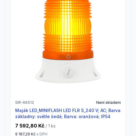
SIR-66512
Není skladem
Maják LED_MINIFLASH LED FLR S_240 V; AC; Barva
základny: světle šedá; Barva: oranžová; IP54
7 592,80 Kč
/ 1
ks
9 187,29 Kč
s DPH