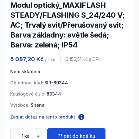
Modul optický_MAXIFLASH
STEADY/FLASHING S_24/240 V;
AC; Trvalý svit/Přerušovaný svit;
Barva základny: světle šedá;
Barva: zelená; IP54
Product information
5 087,20 Kč
Cena s DPH
6 155,51 Kč
s DPH
/ 1
ks
Není skladem
Objednací kód:
SIR-89344
Katalogové číslo:
89344
Výrobce:
Sirena
Zaslat dotaz na tento produkt
Přidat do košíku