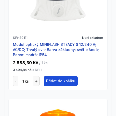
SIR-89111
Není skladem
Modul optický_MINIFLASH STEADY S_12/240 V;
AC/DC; Trvalý svit; Barva základny: světle šedá;
Barva: modrá; IP54
2 888,30 Kč
/ 1
ks
3 494,84 Kč
s DPH
Přidat do košíku