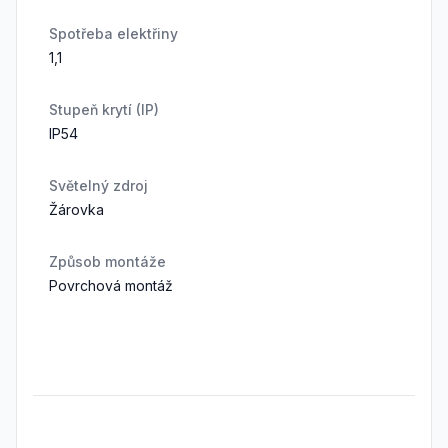
Spotřeba elektřiny
1,1
Stupeň krytí (IP)
IP54
Světelný zdroj
Žárovka
Způsob montáže
Povrchová montáž
Frequently Asked Questions