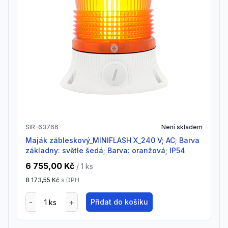
SIR-63766
Není skladem
Maják zábleskový_MINIFLASH X_240 V; AC; Barva
základny: světle šedá; Barva: oranžová; IP54
6 755,00 Kč
/ 1
ks
8 173,55 Kč
s DPH
Přidat do košíku