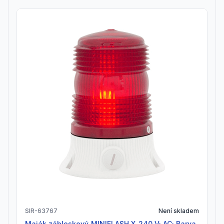
SIR-63767
Není skladem
Maják zábleskový_MINIFLASH X_240 V; AC; Barva