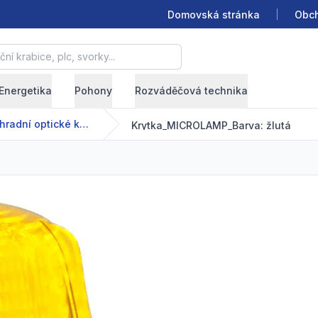
Domovská stránka
Obch
krabice, plc, svorky...
Energetika
Pohony
Rozváděčová technika
Náhradní optické kryty
Krytka_MICROLAMP_Barva: žlutá