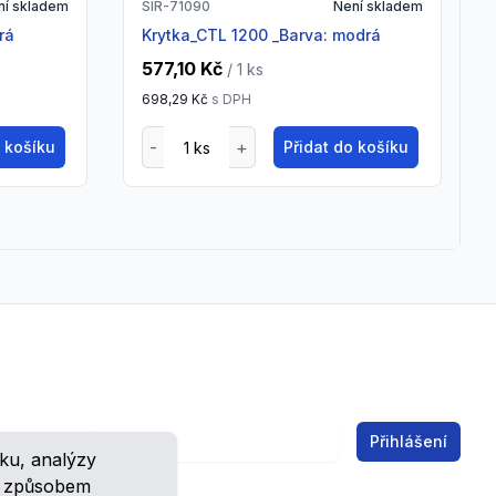
ní skladem
SIR-71090
Není skladem
rá
Krytka_CTL 1200 _Barva: modrá
577,10 Kč
/ 1
ks
698,29 Kč
s DPH
o košíku
Přidat do košíku
Email address
Přihlášení
ku, analýzy
ch.
m způsobem