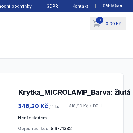
Přihlášení
odní podmínky
GDPR
Kontakt
0
0,00 Kč
items in cart, view b
Krytka_MICROLAMP_Barva: žlutá
Product information
346,20 Kč
Cena s DPH
418,90 Kč
s DPH
/ 1
ks
Není skladem
Objednací kód:
SIR-71332