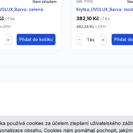
Není skladem
SIR-71115
Ne
OVOLUX_Barva: zelená
Krytka_OVOLUX_Barva: mod
Kč
382,10 Kč
/ 1
ks
/ 1
ks
s DPH
462,34 Kč
s DPH
Přidat do košíku
Přidat d
ka používá cookies za účelem zlepšení uživatelského zážit
ovinkách, speciálních cenových nabídkách a různých zajímavých akcí
rsonalizace obsahu. Cookies nám pomáhají pochopit, jaký