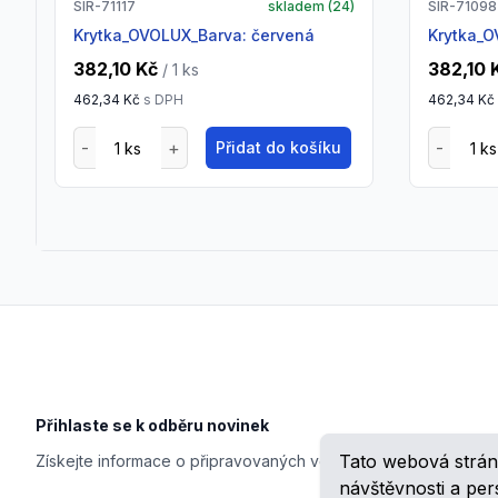
SIR-71117
skladem (
24
)
SIR-71098
Krytka_OVOLUX_Barva: červená
Krytka_
382,10 Kč
382,10 
/ 1
ks
462,34 Kč
s DPH
462,34 Kč
Přidat do košíku
Footer
Přihlaste se k odběru novinek
Tato webová strán
Získejte informace o připravovaných veletrzích, školeních, n
návštěvnosti a pe