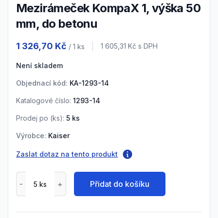
Mezirámeček KompaX 1, výška 50
mm, do betonu
Product information
1 326,70 Kč
Cena s DPH
1 605,31 Kč
s DPH
/ 1
ks
Není skladem
Objednací kód:
KA-1293-14
Katalogové číslo:
1293-14
Prodej po (
ks
):
5
ks
Výrobce:
Kaiser
Zaslat dotaz na tento produkt
Přidat do košíku