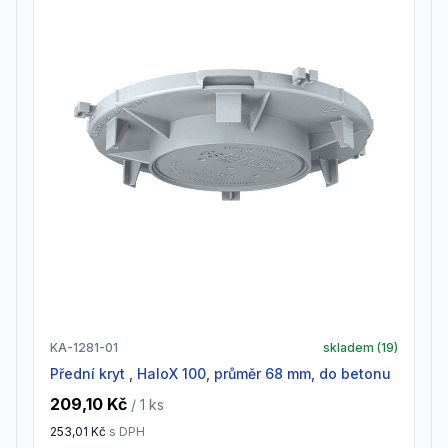
KA-1281-01
skladem (
19
)
Přední kryt , HaloX 100, průměr 68 mm, do betonu
209,10 Kč
/ 1
ks
253,01 Kč
s DPH