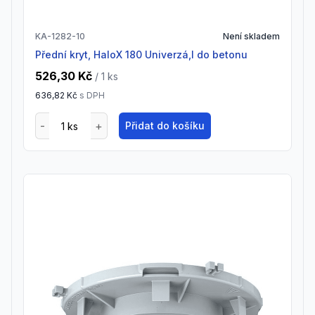
KA-1282-10
Není skladem
Přední kryt, HaloX 180 Univerzá,l do betonu
526,30 Kč
/ 1
ks
636,82 Kč
s DPH
Přidat do košíku