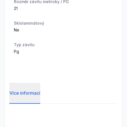
Rozměr závitu metricky / PG
21
Sklolaminátový
Ne
Typ závitu
Pg
Více informací
Frequently Asked Questions