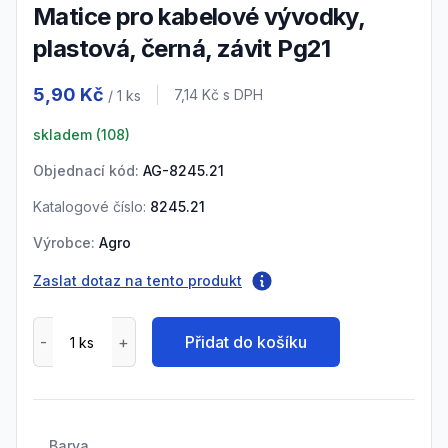
Matice pro kabelové vývodky,
plastová, černá, závit Pg21
Product information
5,90 Kč
Cena s DPH
7,14 Kč
s DPH
/ 1
ks
skladem (
108
)
Objednací kód:
AG-8245.21
Katalogové číslo:
8245.21
Výrobce:
Agro
Zaslat dotaz na tento produkt
Přidat do košíku
Barva