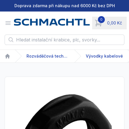
Doprava zdarma při nákupu nad 6000 Kč bez DPH
0
Open menu
0,00 Kč
items in cart, vie
Hledat instalační krabice, plc, svorky...
Rozváděčová technika
Vývodky kabelové
Home