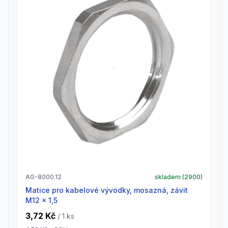
AG-8000.12
skladem (
2900
)
Matice pro kabelové vývodky, mosazná, závit
M12 x 1,5
3,72 Kč
/ 1
ks