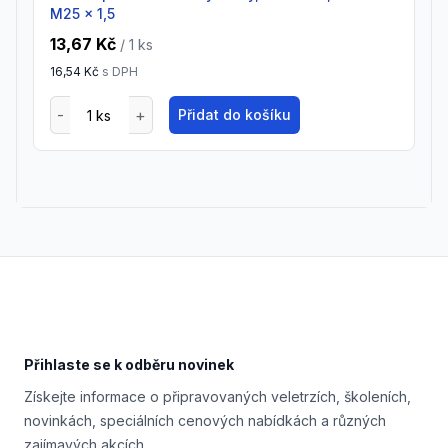
M25 x 1,5
13,67 Kč
/ 1
ks
16,54 Kč
s DPH
Přidat do košíku
Footer
Přihlaste se k odběru novinek
Získejte informace o připravovaných veletrzích, školeních,
novinkách, speciálních cenových nabídkách a různých
zajímavých akcích.