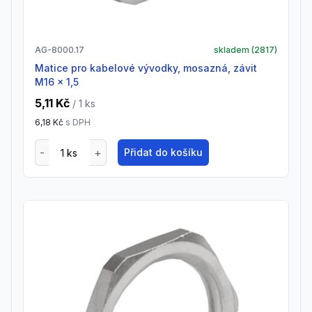
AG-8000.17
skladem (
2817
)
Matice pro kabelové vývodky, mosazná, závit
M16 x 1,5
5,11 Kč
/ 1
ks
6,18 Kč
s DPH
Přidat do košíku