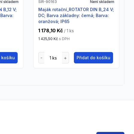
ní skladem
SIR-90163
Není skladem
Maják rotační_ROTATOR DIN B_24 V;
 Barva:
DC; Barva základny: černá; Barva:
oranžová; IP65
1 178,10 Kč
/ 1
ks
1 425,50 Kč
s DPH
o košíku
Přidat do košíku