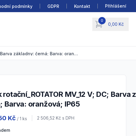
Přihlášení
odní podmínky
GDPR
Kontakt
0
0,00 Kč
items in cart, view b
Maják rotační_ROTATOR MV_12 V; DC; Barva základny: černá; Barva: oranžová; IP65
; Barva: oranžová; IP65
 information
50 Kč
Cena s DPH
2 506,52 Kč
s DPH
/ 1
ks
ladem