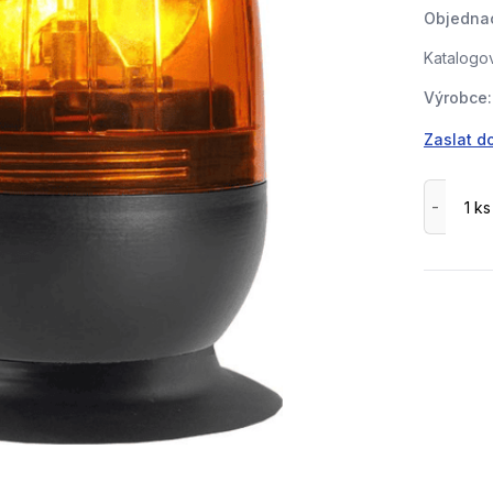
Objednac
Katalogov
Výrobce:
Zaslat d