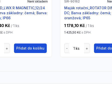
8
Není skladem
SIR-90162
Ne
Maják rotační_ROTATOR DIN B_12 V;
arva základny: černá; Barva:
DC; Barva základny: černá;
; IP66
oranžová; IP65
40 Kč
1 178,10 Kč
/ 1
ks
/ 1
ks
Kč
s DPH
1 425,50 Kč
s DPH
Přidat do košíku
Přidat d