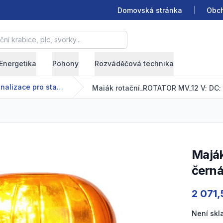
Domovská stránka
Obch
krabice, plc, svorky...
Energetika
Pohony
Rozváděčová technika
Signalizace pro stavební stroje
Maják rotační_ROTATOR MV_12 V; DC; Barva základny:
černá
Product
2 071,
Není sk