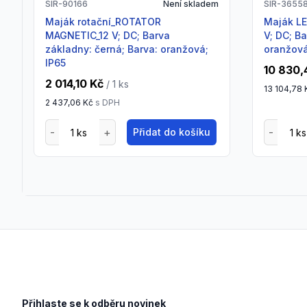
SIR-90166
Není skladem
SIR-3655
Maják rotační_ROTATOR
Maják LED_LWX R MAGNETIC_12/24
MAGNETIC_12 V; DC; Barva
V; DC; B
základny: černá; Barva: oranžová;
oranžová
IP65
10 830,
2 014,10 Kč
/ 1
ks
13 104,78 
2 437,06 Kč
s DPH
Přidat do košíku
Footer
Přihlaste se k odběru novinek