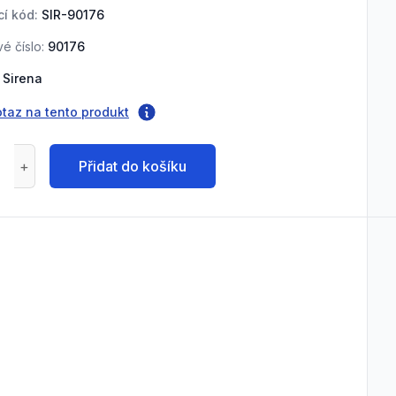
í kód:
SIR-90176
é číslo:
90176
Sirena
otaz na tento produkt
Přidat do košíku