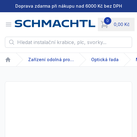
Doprava zdarma při nákupu nad 6000 Kč bez DPH
0
Open menu
0,00 Kč
items in cart, vie
Hledat instalační krabice, plc, svorky...
Zařízení odolná proti výbuchu
Optická řada
Home