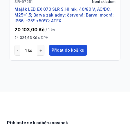
SIR-97251
Není skladem
Maják LED_EX 070 SLR S_Hliník; 40/80 V; AC/DC;
M25x1,5; Barva základny: červená; Barva: modrá;
IP66; -25° +50°C; ATEX
20 103,00 Kč
/ 1
ks
24 324,63 Kč
s DPH
Přidat do košíku
Footer
Přihlaste se k odběru novinek