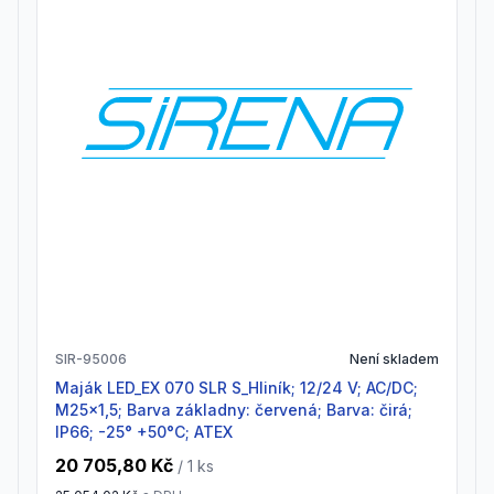
SIR-95006
Není skladem
Maják LED_EX 070 SLR S_Hliník; 12/24 V; AC/DC;
M25x1,5; Barva základny: červená; Barva: čirá;
IP66; -25° +50°C; ATEX
20 705,80 Kč
/ 1
ks