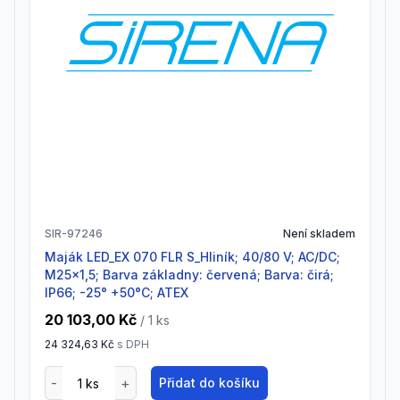
SIR-97246
Není skladem
Maják LED_EX 070 FLR S_Hliník; 40/80 V; AC/DC;
M25x1,5; Barva základny: červená; Barva: čirá;
IP66; -25° +50°C; ATEX
20 103,00 Kč
/ 1
ks
24 324,63 Kč
s DPH
Přidat do košíku