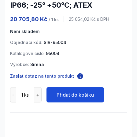
IP66; -25° +50°C; ATEX
Product information
20 705,80 Kč
Cena s DPH
25 054,02 Kč
s DPH
/ 1
ks
Není skladem
Objednací kód:
SIR-95004
Katalogové číslo:
95004
Výrobce:
Sirena
Zaslat dotaz na tento produkt
Přidat do košíku