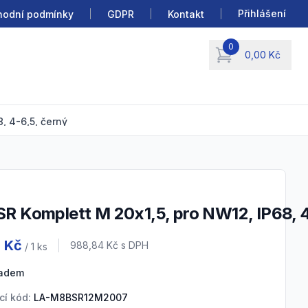
Přihlášení
odní podmínky
GDPR
Kontakt
0
0,00 Kč
items in cart, view b
, 4-6,5, černý
SR Komplett M 20x1,5, pro NW12, IP68, 4
 information
2 Kč
Cena s DPH
988,84 Kč
s DPH
/ 1
ks
ladem
cí kód:
LA-M8BSR12M2007