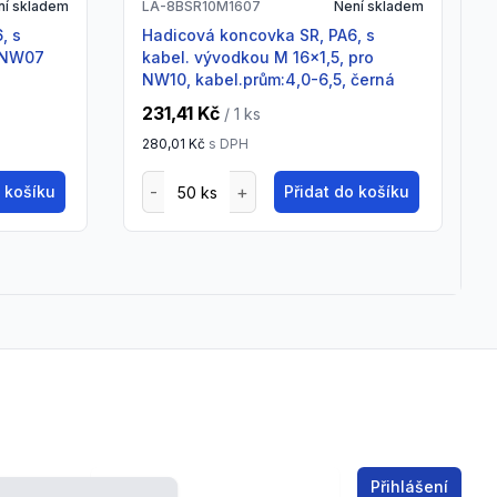
ní skladem
LA-8BSR10M1607
Není skladem
Hadicová koncovka SR, PA6, s
o NW07
kabel. vývodkou M 16x1,5, pro
NW10, kabel.prům:4,0-6,5, černá
231,41 Kč
/ 1
ks
280,01 Kč
s DPH
o košíku
Přidat do košíku
Email address
Přihlášení