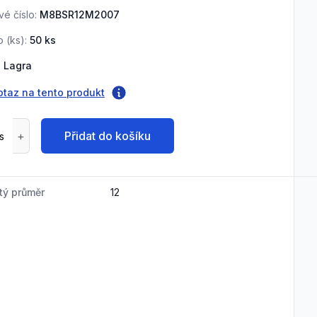
é číslo:
M8BSR12M2007
o (
ks
):
50
ks
:
Lagra
otaz na tento produkt
Přidat do košíku
tý průměr
12