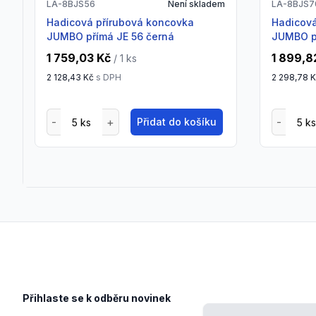
LA-8BJS56
Není skladem
LA-8BJS7
Hadicová přírubová koncovka
Hadicová přírubová koncovka
JUMBO přímá JE 56 černá
JUMBO p
1 759,03 Kč
1 899,8
/ 1
ks
2 128,43 Kč
s DPH
2 298,78 
Přidat do košíku
Footer
Přihlaste se k odběru novinek