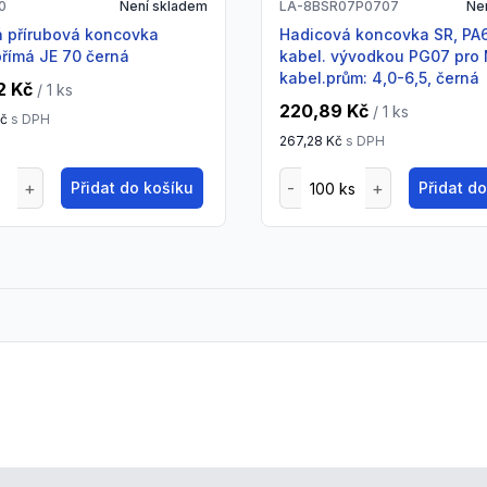
0
Není skladem
LA-8BSR07P0707
Ne
Hadicová koncovka SR, PA6, s
římá JE 70 černá
kabel. vývodkou PG07 pr
kabel.prům: 4,0-6,5, černá
2 Kč
/ 1
ks
220,89 Kč
/ 1
ks
Kč
s DPH
267,28 Kč
s DPH
Přidat do košíku
Přidat d