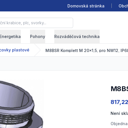
Domovská stránka
Obch
krabice, plc, svorky...
Energetika
Pohony
Rozváděčová technika
covky plastové
M8BSR Komplett M 20x1,5, pro NW12, IP68
M8B
Product
817,2
Není sk
Objedna