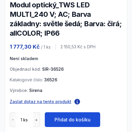
Modul optický_TWS LED
MULTI_240 V; AC; Barva
základny: světle šedá; Barva: čirá;
allCOLOR; IP66
Product information
1 777,30 Kč
Cena s DPH
2 150,53 Kč
s DPH
/ 1
ks
Není skladem
Objednací kód:
SIR-36526
Katalogové číslo:
36526
Výrobce:
Sirena
Zaslat dotaz na tento produkt
Přidat do košíku