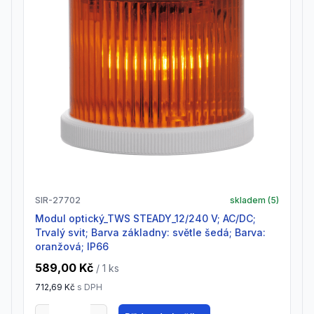
SIR-27702
skladem (
5
)
Modul optický_TWS STEADY_12/240 V; AC/DC;
Trvalý svit; Barva základny: světle šedá; Barva:
oranžová; IP66
589,00 Kč
/ 1
ks
712,69 Kč
s DPH