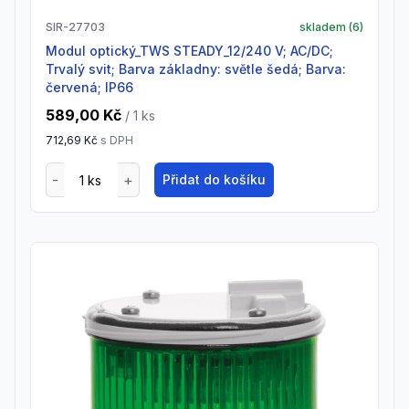
SIR-27703
skladem (
6
)
Modul optický_TWS STEADY_12/240 V; AC/DC;
Trvalý svit; Barva základny: světle šedá; Barva:
červená; IP66
589,00 Kč
/ 1
ks
712,69 Kč
s DPH
Přidat do košíku