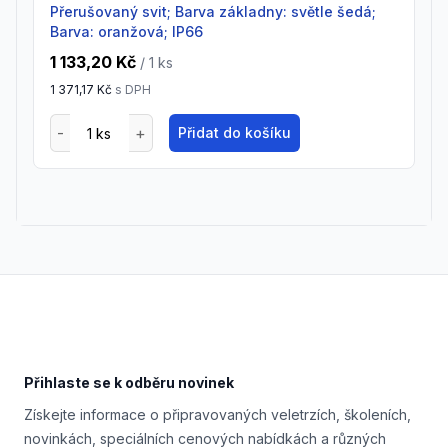
Přerušovaný svit; Barva základny: světle šedá;
Barva: oranžová; IP66
1 133,20 Kč
/ 1
ks
1 371,17 Kč
s DPH
Přidat do košíku
Footer
Přihlaste se k odběru novinek
Získejte informace o připravovaných veletrzích, školeních,
novinkách, speciálních cenových nabídkách a různých