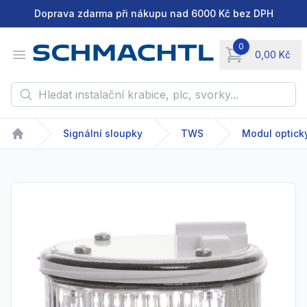
Doprava zdarma při nákupu nad 6000 Kč bez DPH
0
Open menu
0,00 Kč
items in cart, vie
Hledat instalační krabice, plc, svorky...
Signální sloupky
TWS
Modul optick
Home