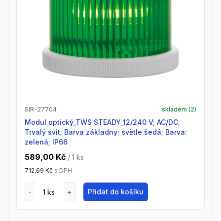
SIR-27704
skladem (
2
)
Modul optický_TWS STEADY_12/240 V; AC/DC;
Trvalý svit; Barva základny: světle šedá; Barva:
zelená; IP66
589,00 Kč
/ 1
ks
712,69 Kč
s DPH
Přidat do košíku