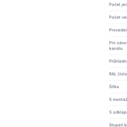
Počet je
Počet ve
Proveden
Pro zás
kanálu
Průhledn
RAL čísl
Šířka
S montá
S odkláp
Stupeň kr