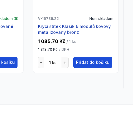
kladem (
5
)
V-16736.22
Není skladem
krycí štítek Klasik 6 modulů kovový,
metalizovaný bronz
1 085,70 Kč
/ 1
ks
1 313,70 Kč
s DPH
o košíku
Přidat do košíku