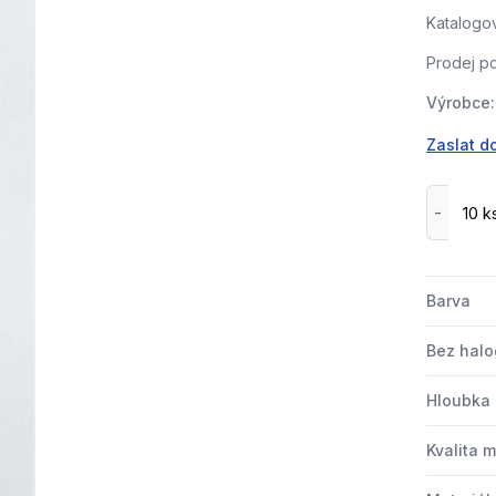
Katalogov
Prodej po
Výrobce:
Zaslat d
Barva
Bez hal
Hloubka
Kvalita m