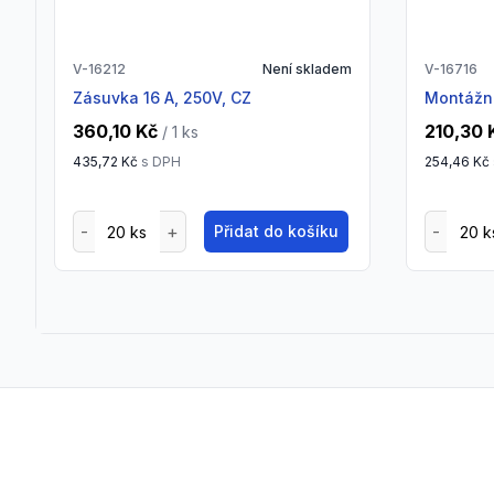
V-16212
Není skladem
V-16716
Zásuvka 16 A, 250V, CZ
Montáž
360,10 Kč
210,30 
/ 1
ks
435,72 Kč
s DPH
254,46 Kč
Přidat do košíku
Footer