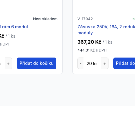
Není skladem
V-17042
s
ní rám 6 modul
Zásuvka 250V, 16A, 2 redukované
moduly
Kč
/ 1
ks
367,20 Kč
/ 1
ks
s DPH
444,31 Kč
s DPH
Přidat do košíku
Přidat d