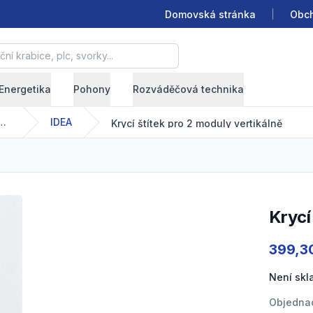
Domovská stránka
Obch
krabice, plc, svorky...
Energetika
Pohony
Rozváděčová technika
elektroinstalační přístroje
IDEA
Krycí štítek pro 2 moduly vertikálně
Kryc
Product
399,3
Není sk
Objednac