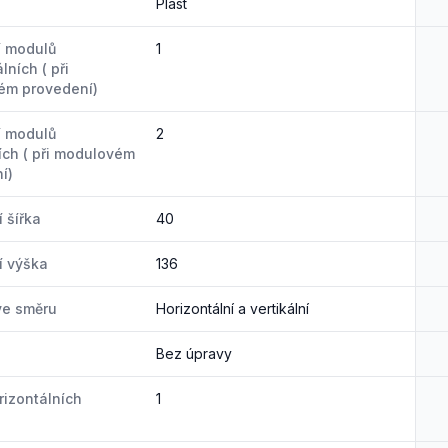
Plast
í modulů
1
lních ( při
ém provedení)
í modulů
2
ních ( při modulovém
í)
 šířka
40
í výška
136
ve směru
Horizontální a vertikální
Bez úpravy
rizontálních
1