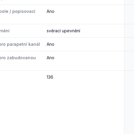
pole / popisovací
Ano
vnění
svěrací upevnění
ro parapetní kanál
Ano
pro zabudovanou
Ano
136