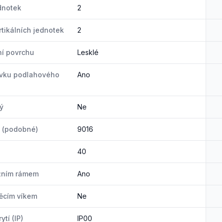
dnotek
2
rtikálních jednotek
2
í povrchu
Lesklé
uvku podlahového
Ano
ý
Ne
o (podobné)
9016
40
žním rámem
Ano
ěcím víkem
Ne
ytí (IP)
IP00