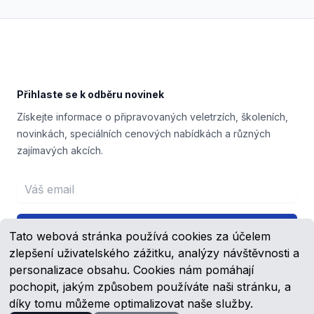
Footer
Přihlaste se k odběru novinek
Získejte informace o připravovaných veletrzích, školeních,
novinkách, speciálních cenových nabídkách a různých
zajímavých akcích.
Email address
Přihlášení
Tato webová stránka používá cookies za účelem
zlepšení uživatelského zážitku, analýzy návštěvnosti a
personalizace obsahu. Cookies nám pomáhají
pochopit, jakým způsobem používáte naši stránku, a
Facebook
YouTube
díky tomu můžeme optimalizovat naše služby.