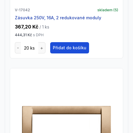
V-17042
skladem (
5
)
Zásuvka 250V, 16A, 2 redukované moduly
367,20 Kč
/ 1
ks
444,31 Kč
s DPH
Přidat do košíku