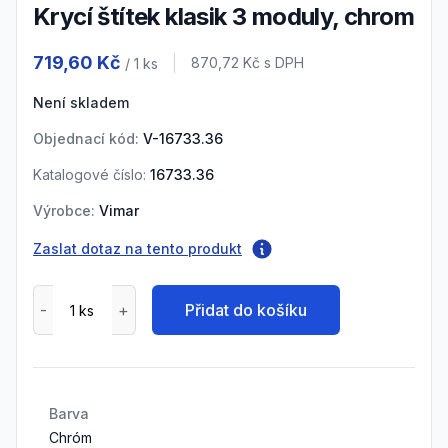
Krycí štítek klasik 3 moduly, chrom
Product information
719,60 Kč
Cena s DPH
870,72 Kč
s DPH
/ 1
ks
Není skladem
Objednací kód:
V-16733.36
Katalogové číslo:
16733.36
Výrobce:
Vimar
Zaslat dotaz na tento produkt
Přidat do košíku
Barva
Chróm