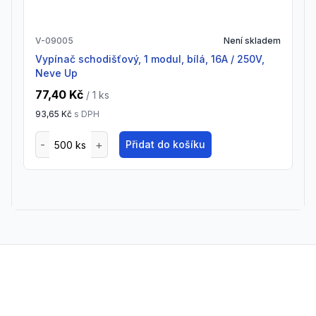
V-09005
Není skladem
Vypínač schodišťový, 1 modul, bílá, 16A / 250V,
Neve Up
77,40 Kč
/ 1
ks
93,65 Kč
s DPH
Přidat do košíku
Footer