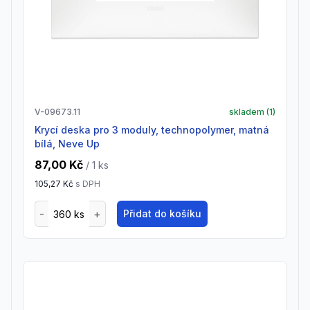
V-09673.11
skladem (
1
)
Krycí deska pro 3 moduly, technopolymer, matná
bílá, Neve Up
87,00 Kč
/ 1
ks
105,27 Kč
s DPH
Přidat do košíku