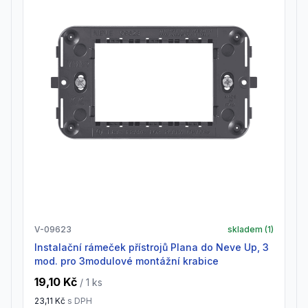
V-09623
skladem (
1
)
Instalační rámeček přístrojů Plana do Neve Up, 3
mod. pro 3modulové montážní krabice
19,10 Kč
/ 1
ks
23,11 Kč
s DPH