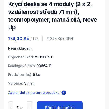
Krycí deska se 4 moduly (2 x 2,
vzdálenost středů 71 mm),
technopolymer, matná bílá, Neve
Up
Product information
174,00 Kč
Cena s DPH
210,54 Kč
s DPH
/ 1
ks
Není skladem
Objednací kód:
V-09664.11
Katalogové číslo:
09664.11
Prodej po (
ks
):
5
ks
Výrobce:
Vimar
Zaslat dotaz na tento produkt
Přidat do košíku