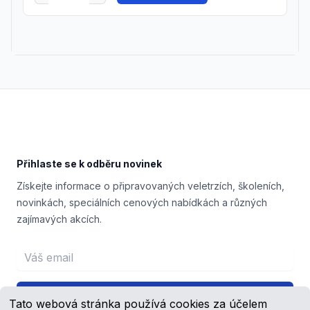
Footer
Přihlaste se k odběru novinek
Získejte informace o připravovaných veletrzích, školeních,
novinkách, speciálních cenových nabídkách a různých
zajímavých akcích.
Email address
Přihlášení
Tato webová stránka používá cookies za účelem