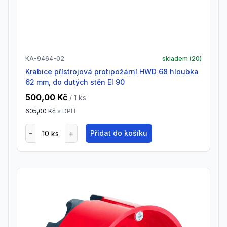
KA-9464-02
skladem (
20
)
Krabice přístrojová protipožární HWD 68 hloubka
62 mm, do dutých stěn EI 90
500,00 Kč
/ 1
ks
605,00 Kč
s DPH
Přidat do košíku