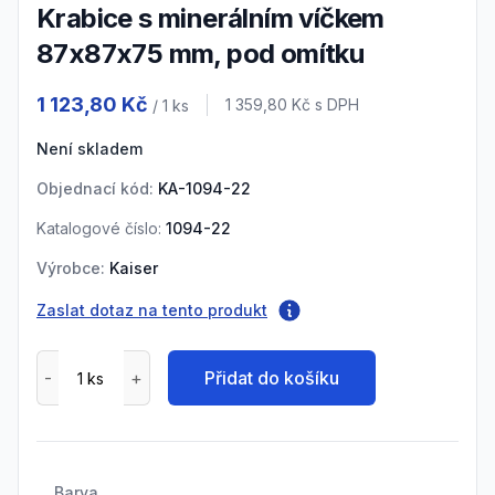
Krabice s minerálním víčkem
87x87x75 mm, pod omítku
Product information
1 123,80 Kč
Cena s DPH
1 359,80 Kč
s DPH
/ 1
ks
Není skladem
Objednací kód:
KA-1094-22
Katalogové číslo:
1094-22
Výrobce:
Kaiser
Zaslat dotaz na tento produkt
Přidat do košíku
Barva