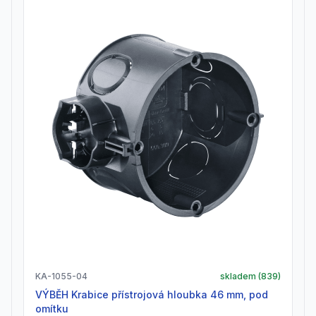
KA-1055-04
skladem (
839
)
VÝBĚH Krabice přístrojová hloubka 46 mm, pod
omítku