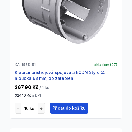
KA-1555-51
skladem (
37
)
Krabice přístrojová spojovací ECON Styro 55,
hloubka 68 mm, do zateplení
267,90 Kč
/ 1
ks
324,16 Kč
s DPH
Přidat do košíku