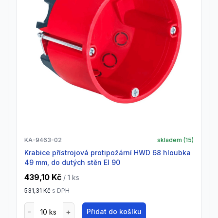
KA-9463-02
skladem (
15
)
Krabice přístrojová protipožární HWD 68 hloubka
49 mm, do dutých stěn EI 90
439,10 Kč
/ 1
ks
531,31 Kč
s DPH
Přidat do košíku