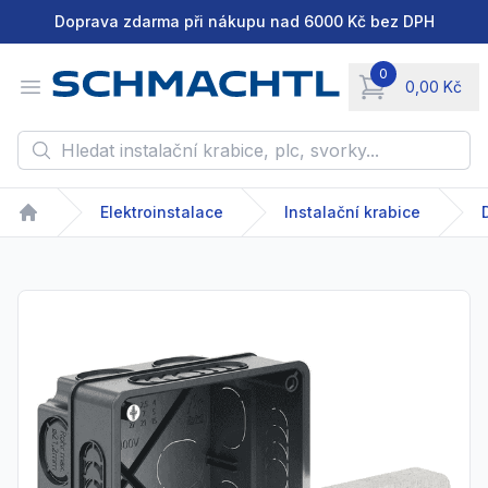
Doprava zdarma při nákupu nad 6000 Kč bez DPH
0
Open menu
0,00 Kč
items in cart, vie
Hledat instalační krabice, plc, svorky...
Elektroinstalace
Instalační krabice
Home