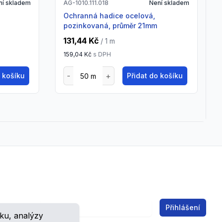
ní skladem
AG-1010.111.018
Není skladem
Ochranná hadice ocelová,
pozinkovaná, průměr 21mm
131,44 Kč
/ 1
m
159,04 Kč
s DPH
o košíku
Přidat do košíku
Email address
Přihlášení
ku, analýzy
ch.