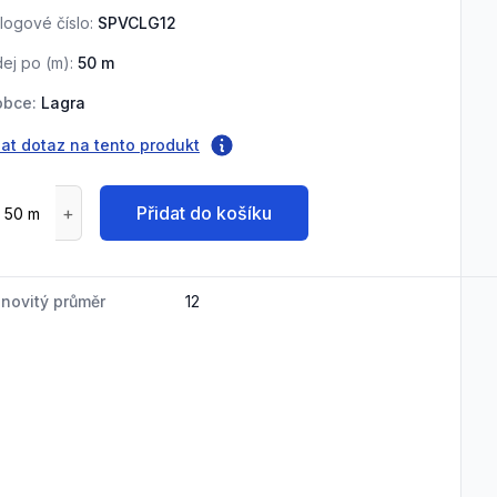
logové číslo:
SPVCLG12
ej po (
m
):
50
m
obce:
Lagra
at dotaz na tento produkt
Přidat do košíku
novitý průměr
12