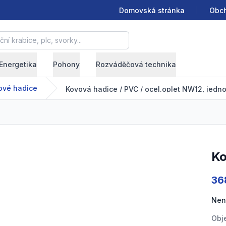
Domovská stránka
Obch
krabice, plc, svorky...
Energetika
Pohony
Rozváděčová technika
ové hadice
Kovová hadice / PVC / ocel.oplet NW12, jedno
K
Pro
36
Nen
Obj