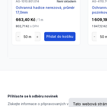
AG-1010.801.014
Není skladem
AG-4110.7
Ochranná hadice nerezová, průměr
Ochranná hadice ocelová,
17,0mm
pozinkov
663,40 Kč
1 609,1
/ 1
m
802,71 Kč
s DPH
1 947,12 K
Přidat do košíku
Footer
Přihlaste se k odběru novinek
Tato webová strán
Získejte informace o připravovaných veletrzích, školeních, n