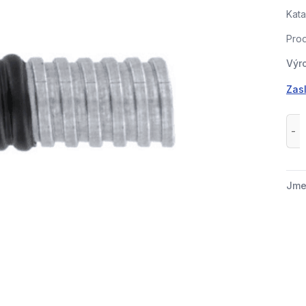
Kata
Prod
Výr
Zasl
Jme