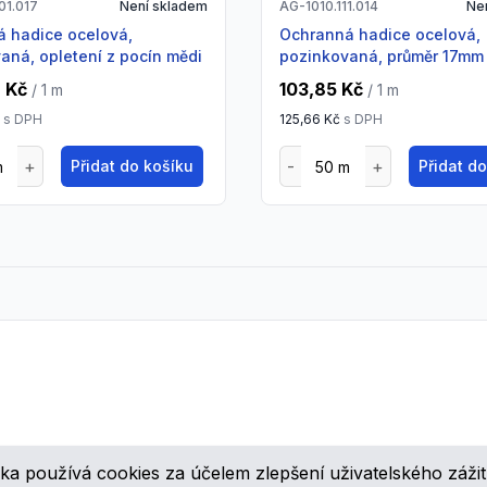
01.017
Není skladem
AG-1010.111.014
Ne
Ochranná hadice ocelová,
aná, opletení z pocín mědi
pozinkovaná, průměr 17mm
9 Kč
103,85 Kč
/ 1
m
/ 1
m
č
s DPH
125,66 Kč
s DPH
Přidat do košíku
Přidat d
ka používá cookies za účelem zlepšení uživatelského zážit
ovinkách, speciálních cenových nabídkách a různých zajímavých akcí