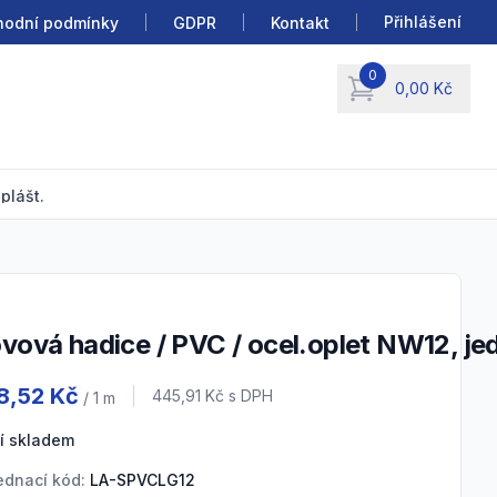
Přihlášení
odní podmínky
GDPR
Kontakt
0
0,00 Kč
items in cart, view b
plášt.
ovová hadice / PVC / ocel.oplet NW12, je
duct information
8,52 Kč
Cena s DPH
445,91 Kč
s DPH
/ 1
m
í skladem
ednací kód:
LA-SPVCLG12