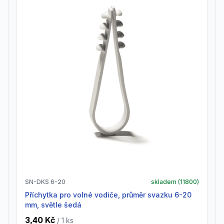
SN-DKS 6-20
skladem (
11800
)
Příchytka pro volné vodiče, průměr svazku 6-20
mm, světle šedá
3,40 Kč
/ 1
ks