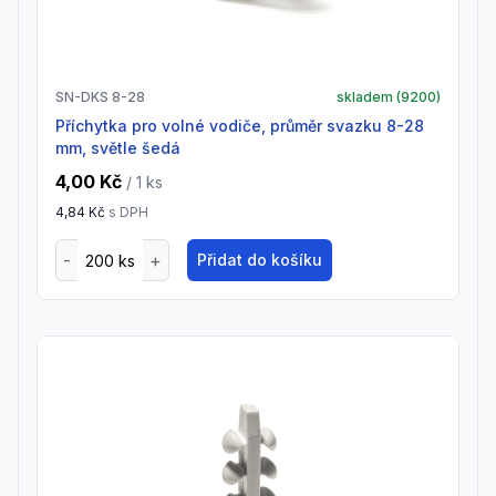
SN-DKS 8-28
skladem (
9200
)
příchytka pro volné vodiče, průměr svazku 8-28
mm, světle šedá
4,00 Kč
/ 1
ks
4,84 Kč
s DPH
Přidat do košíku