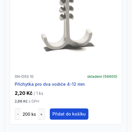
SN-DSS 10
skladem (
56600
)
Příchytka pro dva vodiče 4-12 mm
2,20 Kč
/ 1
ks
2,66 Kč
s DPH
Přidat do košíku