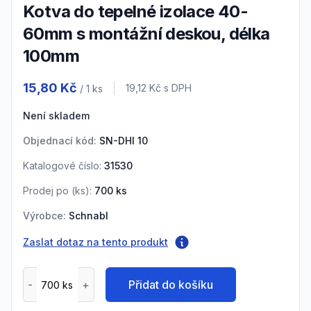
Kotva do tepelné izolace 40-
60mm s montážní deskou, délka
100mm
Product information
15,80 Kč
Cena s DPH
19,12 Kč
s DPH
/ 1
ks
Není skladem
Objednací kód:
SN-DHI 10
Katalogové číslo:
31530
Prodej po (
ks
):
700
ks
Výrobce:
Schnabl
Zaslat dotaz na tento produkt
Přidat do košíku