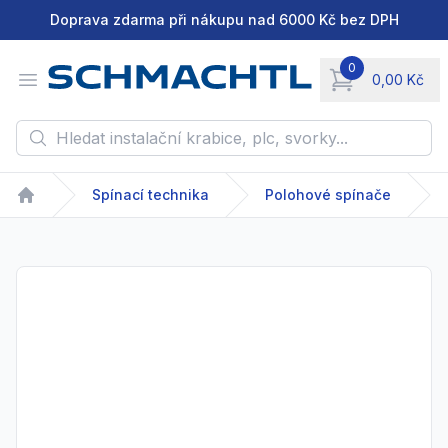
Doprava zdarma při nákupu nad 6000 Kč bez DPH
0
Open menu
0,00 Kč
items in cart, vie
Hledat instalační krabice, plc, svorky...
Spínací technika
Polohové spínače
Home