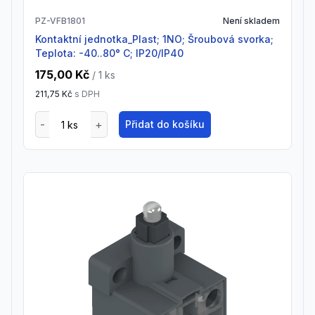
PZ-VFB1801
Není skladem
Kontaktní jednotka_Plast; 1NO; Šroubová svorka;
Teplota: -40..80° C; IP20/IP40
175,00 Kč
/ 1
ks
211,75 Kč
s DPH
Přidat do košíku