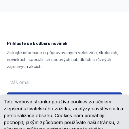
Footer
Přihlaste se k odběru novinek
Získejte informace o připravovaných veletrzích, školeních,
novinkách, speciálních cenových nabídkách a různých
zajímavých akcích.
Email address
Přihlášení
Tato webová stránka používá cookies za účelem
zlepšení uživatelského zážitku, analýzy návštěvnosti a
personalizace obsahu. Cookies nám pomáhají
pochopit, jakým způsobem používáte naši stránku, a
Facebook
YouTube