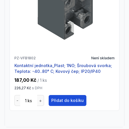
PZ-VFB1802
Není skladem
Kontaktní jednotka_Plast; 1NO; Šroubová svorka;
Teplota: -40..80° C; Kovový čep; IP20/IP40
187,00 Kč
/ 1
ks
226,27 Kč
s DPH
Přidat do košíku