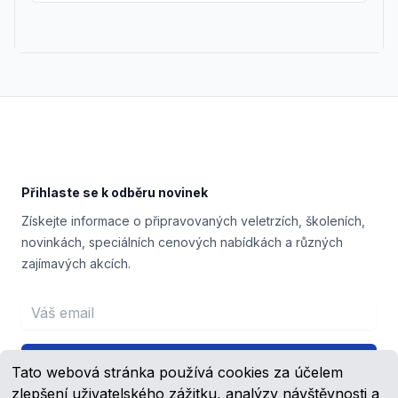
Footer
Přihlaste se k odběru novinek
Získejte informace o připravovaných veletrzích, školeních,
novinkách, speciálních cenových nabídkách a různých
zajímavých akcích.
Email address
Přihlášení
Tato webová stránka používá cookies za účelem
zlepšení uživatelského zážitku, analýzy návštěvnosti a