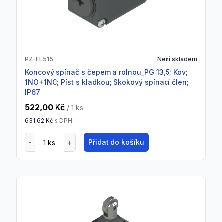
PZ-FL515
Není skladem
Koncový spínač s čepem a rolnou_PG 13,5; Kov;
1NO+1NC; Píst s kladkou; Skokový spínací člen;
IP67
522,00 Kč
/ 1
ks
631,62 Kč
s DPH
Přidat do košíku