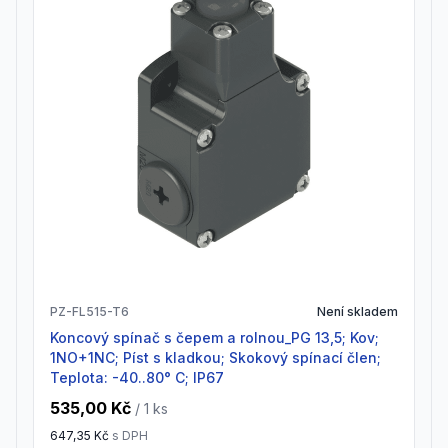
PZ-FL515-T6
Není skladem
Koncový spínač s čepem a rolnou_PG 13,5; Kov;
1NO+1NC; Píst s kladkou; Skokový spínací člen;
Teplota: -40..80° C; IP67
535,00 Kč
/ 1
ks
647,35 Kč
s DPH