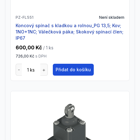
PZ-FL551
Není skladem
Koncový spínač s kladkou a rolnou_PG 13,5; Kov;
1NO+1NC; Válečková páka; Skokový spínací člen;
IP67
600,00 Kč
/ 1
ks
726,00 Kč
s DPH
Přidat do košíku