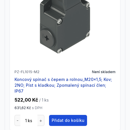
PZ-FL1015-M2
Není skladem
Koncový spínač s čepem a rolnou_M20x1,5; Kov;
2NO; Píst s kladkou; Zpomalený spínací člen;
IP67
522,00 Kč
/ 1
ks
631,62 Kč
s DPH
Přidat do košíku