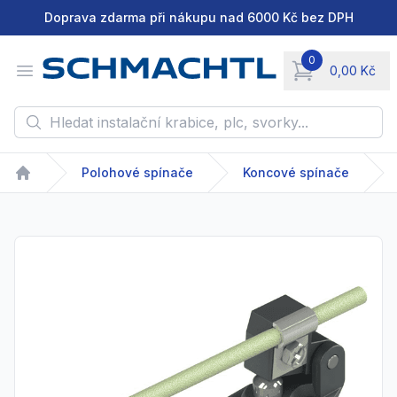
Doprava zdarma při nákupu nad 6000 Kč bez DPH
0
Open menu
0,00 Kč
items in cart, vie
Hledat instalační krabice, plc, svorky...
Polohové spínače
Koncové spínače
Home