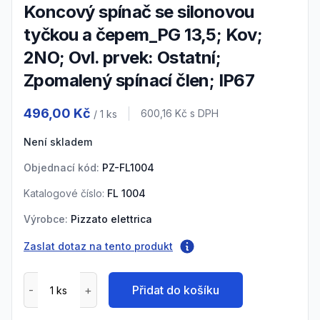
Koncový spínač se silonovou
tyčkou a čepem_PG 13,5; Kov;
2NO; Ovl. prvek: Ostatní;
Zpomalený spínací člen; IP67
Product information
496,00 Kč
Cena s DPH
600,16 Kč
s DPH
/ 1
ks
Není skladem
Objednací kód:
PZ-FL1004
Katalogové číslo:
FL 1004
Výrobce:
Pizzato elettrica
Zaslat dotaz na tento produkt
Přidat do košíku