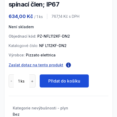
spínací člen; IP67
Product information
634,00 Kč
Cena s DPH
767,14 Kč
s DPH
/ 1
ks
Není skladem
Objednací kód:
PZ-NFL112KF-DN2
Katalogové číslo:
NF L112KF-DN2
Výrobce:
Pizzato elettrica
Zaslat dotaz na tento produkt
Přidat do košíku
Kategorie nevýbušnosti - plyn
Bez