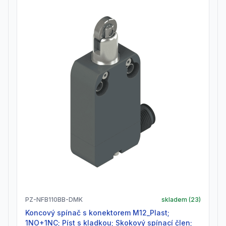
PZ-NFB110BB-DMK
skladem (
23
)
Koncový spínač s konektorem M12_Plast;
1NO+1NC; Píst s kladkou; Skokový spínací člen;