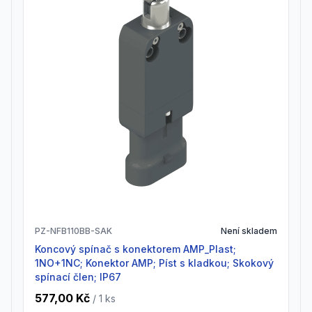
PZ-NFB110BB-SAK
Není skladem
Koncový spínač s konektorem AMP_Plast;
1NO+1NC; Konektor AMP; Píst s kladkou; Skokový
spínací člen; IP67
577,00 Kč
/ 1
ks