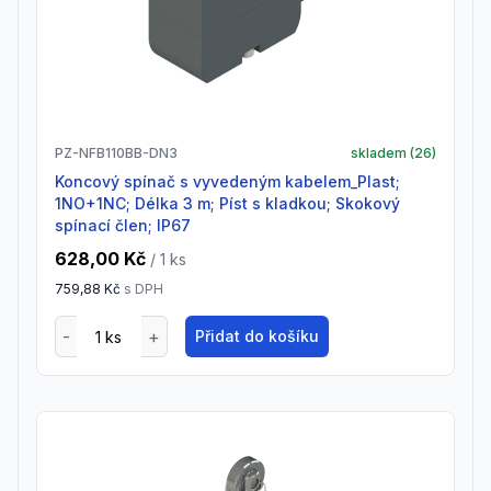
PZ-NFB110BB-DN3
skladem (
26
)
Koncový spínač s vyvedeným kabelem_Plast;
1NO+1NC; Délka 3 m; Píst s kladkou; Skokový
spínací člen; IP67
628,00 Kč
/ 1
ks
759,88 Kč
s DPH
Přidat do košíku