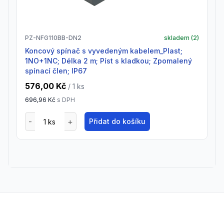
PZ-NFG110BB-DN2
skladem (
2
)
Koncový spínač s vyvedeným kabelem_Plast;
1NO+1NC; Délka 2 m; Píst s kladkou; Zpomalený
spínací člen; IP67
576,00 Kč
/ 1
ks
696,96 Kč
s DPH
Přidat do košíku
Footer