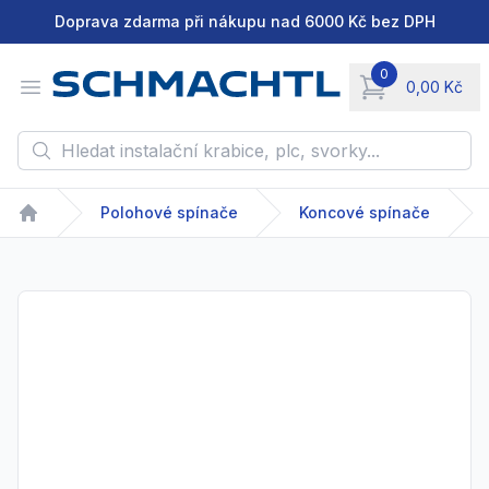
Doprava zdarma při nákupu nad 6000 Kč bez DPH
0
Open menu
0,00 Kč
items in cart, vie
Hledat instalační krabice, plc, svorky...
Polohové spínače
Koncové spínače
Home