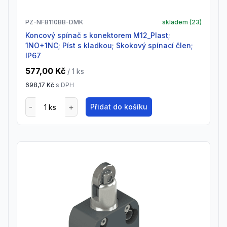
PZ-NFB110BB-DMK
skladem (
23
)
Koncový spínač s konektorem M12_Plast;
1NO+1NC; Píst s kladkou; Skokový spínací člen;
IP67
577,00 Kč
/ 1
ks
698,17 Kč
s DPH
Přidat do košíku