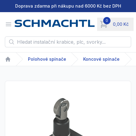
Doprava zdarma při nákupu nad 6000 Kč bez DPH
0
Open menu
0,00 Kč
items in cart, vie
Hledat instalační krabice, plc, svorky...
Polohové spínače
Koncové spínače
Home