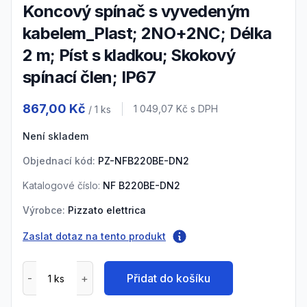
Koncový spínač s vyvedeným
kabelem_Plast; 2NO+2NC; Délka
2 m; Píst s kladkou; Skokový
spínací člen; IP67
Product information
867,00 Kč
Cena s DPH
1 049,07 Kč
s DPH
/ 1
ks
Není skladem
Objednací kód:
PZ-NFB220BE-DN2
Katalogové číslo:
NF B220BE-DN2
Výrobce:
Pizzato elettrica
Zaslat dotaz na tento produkt
Přidat do košíku