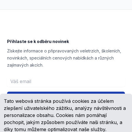
Footer
Přihlaste se k odběru novinek
Získejte informace o připravovaných veletrzích, školeních,
novinkách, speciálních cenových nabídkách a různých
zajímavých akcích.
Email address
Přihlášení
Tato webová stránka používá cookies za účelem
zlepšení uživatelského zážitku, analýzy návštěvnosti a
personalizace obsahu. Cookies nám pomáhají
pochopit, jakým způsobem používáte naši stránku, a
Facebook
YouTube
díky tomu můžeme optimalizovat naše služby.