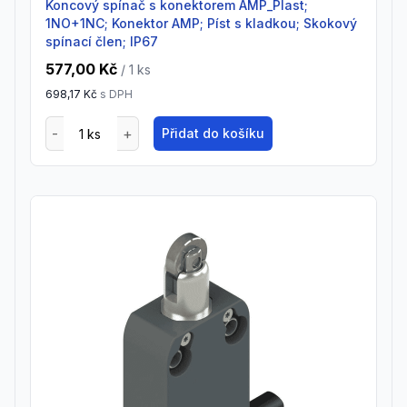
Koncový spínač s konektorem AMP_Plast;
1NO+1NC; Konektor AMP; Píst s kladkou; Skokový
spínací člen; IP67
577,00 Kč
/ 1
ks
698,17 Kč
s DPH
Přidat do košíku