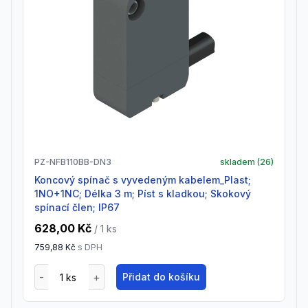
PZ-NFB110BB-DN3
skladem (
26
)
Koncový spínač s vyvedeným kabelem_Plast;
1NO+1NC; Délka 3 m; Píst s kladkou; Skokový
spínací člen; IP67
628,00 Kč
/ 1
ks
759,88 Kč
s DPH
Přidat do košíku