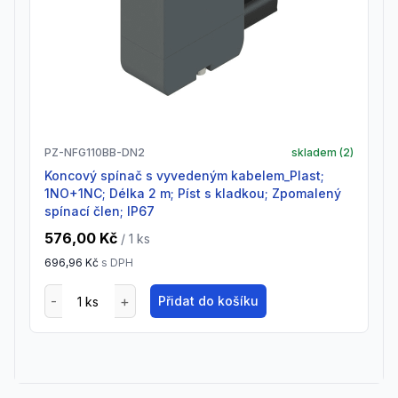
PZ-NFG110BB-DN2
skladem (
2
)
Koncový spínač s vyvedeným kabelem_Plast;
1NO+1NC; Délka 2 m; Píst s kladkou; Zpomalený
spínací člen; IP67
576,00 Kč
/ 1
ks
696,96 Kč
s DPH
Přidat do košíku