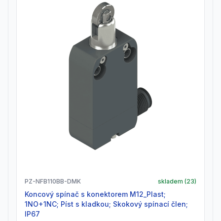
PZ-NFB110BB-DMK
skladem (
23
)
Koncový spínač s konektorem M12_Plast;
1NO+1NC; Píst s kladkou; Skokový spínací člen;
IP67