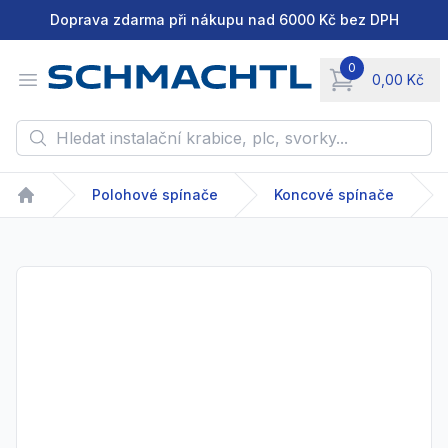
Doprava zdarma při nákupu nad 6000 Kč bez DPH
0
Open menu
0,00 Kč
items in cart, vie
Hledat instalační krabice, plc, svorky...
Polohové spínače
Koncové spínače
Home