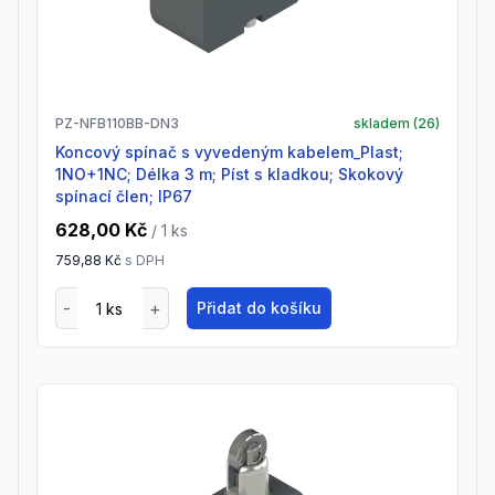
PZ-NFB110BB-DN3
skladem (
26
)
Koncový spínač s vyvedeným kabelem_Plast;
1NO+1NC; Délka 3 m; Píst s kladkou; Skokový
spínací člen; IP67
628,00 Kč
/ 1
ks
759,88 Kč
s DPH
Přidat do košíku