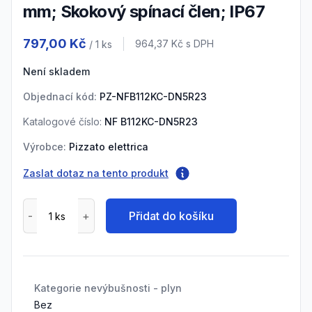
mm; Skokový spínací člen; IP67
Product information
797,00 Kč
Cena s DPH
964,37 Kč
s DPH
/ 1
ks
Není skladem
Objednací kód:
PZ-NFB112KC-DN5R23
Katalogové číslo:
NF B112KC-DN5R23
Výrobce:
Pizzato elettrica
Zaslat dotaz na tento produkt
Přidat do košíku
Kategorie nevýbušnosti - plyn
Bez