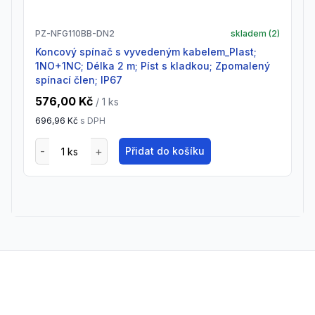
PZ-NFG110BB-DN2
skladem (
2
)
Koncový spínač s vyvedeným kabelem_Plast;
1NO+1NC; Délka 2 m; Píst s kladkou; Zpomalený
spínací člen; IP67
576,00 Kč
/ 1
ks
696,96 Kč
s DPH
Přidat do košíku
Footer