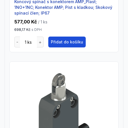
Koncový spínač s konektorem AMP_Plast;
1NO+1NC; Konektor AMP; Píst s kladkou; Skokový
spínací člen; IP67
577,00 Kč
/ 1
ks
698,17 Kč
s DPH
Přidat do košíku