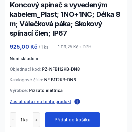
Koncový spínač s vyvedeným
kabelem_Plast; 1NO+1NC; Délka 8
m; Válečková páka; Skokový
spínací člen; IP67
Product information
925,00 Kč
Cena s DPH
1 119,25 Kč
s DPH
/ 1
ks
Není skladem
Objednací kód:
PZ-NFB112KB-DN8
Katalogové číslo:
NF B112KB-DN8
Výrobce:
Pizzato elettrica
Zaslat dotaz na tento produkt
Přidat do košíku