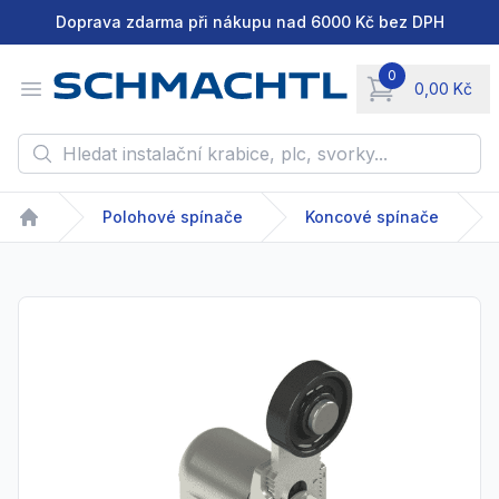
Doprava zdarma při nákupu nad 6000 Kč bez DPH
0
Open menu
0,00 Kč
items in cart, vie
Hledat instalační krabice, plc, svorky...
Polohové spínače
Koncové spínače
Home