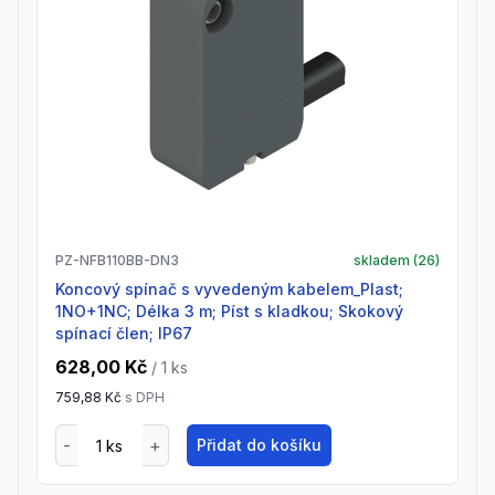
PZ-NFB110BB-DN3
skladem (
26
)
Koncový spínač s vyvedeným kabelem_Plast;
1NO+1NC; Délka 3 m; Píst s kladkou; Skokový
spínací člen; IP67
628,00 Kč
/ 1
ks
759,88 Kč
s DPH
Přidat do košíku