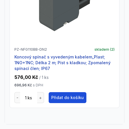
PZ-NFG110BB-DN2
skladem (
2
)
Koncový spínač s vyvedeným kabelem_Plast;
1NO+1NC; Délka 2 m; Píst s kladkou; Zpomalený
spínací člen; IP67
576,00 Kč
/ 1
ks
696,96 Kč
s DPH
Přidat do košíku