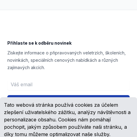
Footer
Přihlaste se k odběru novinek
Získejte informace o připravovaných veletrzích, školeních,
novinkách, speciálních cenových nabídkách a různých
zajímavých akcích.
Email address
Přihlášení
Tato webová stránka používá cookies za účelem
zlepšení uživatelského zážitku, analýzy návštěvnosti a
personalizace obsahu. Cookies nám pomáhají
pochopit, jakým způsobem používáte naši stránku, a
Facebook
YouTube
díky tomu můžeme optimalizovat naše služby.