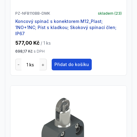
PZ-NFB110BB-DMK
skladem (
23
)
Koncový spínač s konektorem M12_Plast;
1NO+1NC; Píst s kladkou; Skokový spínací člen;
IP67
577,00 Kč
/ 1
ks
698,17 Kč
s DPH
Přidat do košíku