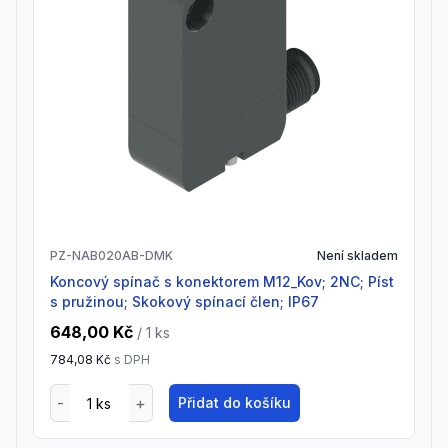
PZ-NAB020AB-DMK
Není skladem
Koncový spínač s konektorem M12_Kov; 2NC; Píst
s pružinou; Skokový spínací člen; IP67
648,00 Kč
/ 1
ks
784,08 Kč
s DPH
Přidat do košíku