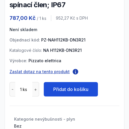
spínací člen; IP67
Product information
787,00 Kč
Cena s DPH
952,27 Kč
s DPH
/ 1
ks
Není skladem
Objednací kód:
PZ-NAH112KB-DN3R21
Katalogové číslo:
NA H112KB-DN3R21
Výrobce:
Pizzato elettrica
Zaslat dotaz na tento produkt
Přidat do košíku
Kategorie nevýbušnosti - plyn
Bez