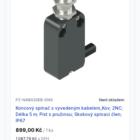
PZ-NAB020EB-DN5
Není skladem
Koncový spínač s vyvedeným kabelem_Kov; 2NC;
Délka 5 m; Píst s pružinou; Skokový spínací člen;
IP67
899,00 Kč
/ 1
ks
1 087,79 Kč
s DPH