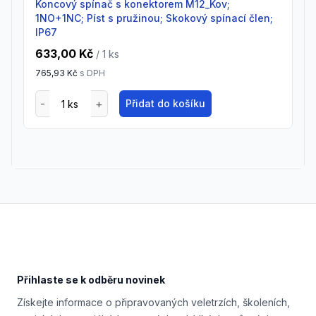
Koncový spínač s konektorem M12_Kov;
1NO+1NC; Píst s pružinou; Skokový spínací člen;
IP67
633,00 Kč
/ 1
ks
765,93 Kč
s DPH
Přidat do košíku
Footer
Přihlaste se k odběru novinek
Získejte informace o připravovaných veletrzích, školeních,