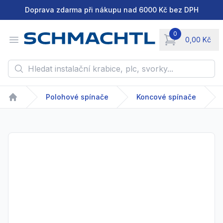
Doprava zdarma při nákupu nad 6000 Kč bez DPH
0
Open menu
0,00 Kč
items in cart, vie
Hledat instalační krabice, plc, svorky...
Polohové spínače
Koncové spínače
Home