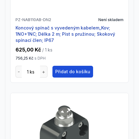
PZ-NAB110AB-DN2
Není skladem
Koncový spínač s vyvedeným kabelem_Kov;
1NO+1NC; Délka 2 m; Píst s pružinou; Skokový
spínací člen; IP67
625,00 Kč
/ 1
ks
756,25 Kč
s DPH
Přidat do košíku