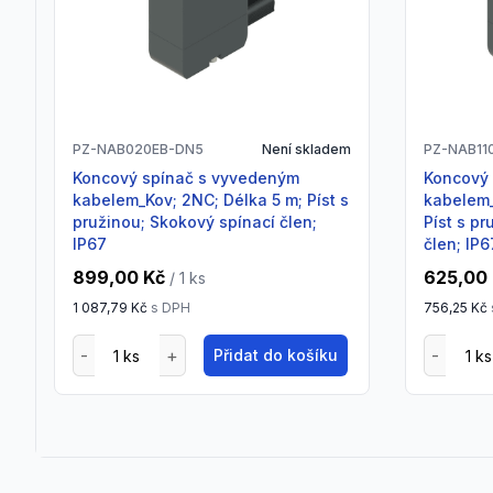
PZ-NAB020EB-DN5
Není skladem
PZ-NAB11
Koncový spínač s vyvedeným
Koncový spínač s vyvedeným
kabelem_Kov; 2NC; Délka 5 m; Píst s
kabelem_
pružinou; Skokový spínací člen;
Píst s p
IP67
člen; IP6
899,00 Kč
625,00
/ 1
ks
1 087,79 Kč
s DPH
756,25 Kč
Přidat do košíku