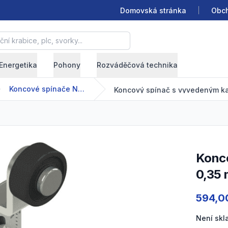
Domovská stránka
Obch
krabice, plc, svorky...
Energetika
Pohony
Rozváděčová technika
Koncové spínače NA-NB
Koncový spínač s vyvedeným kabelem_Kov; 1NO; Délka
0,35 
Product
594,0
Není sk