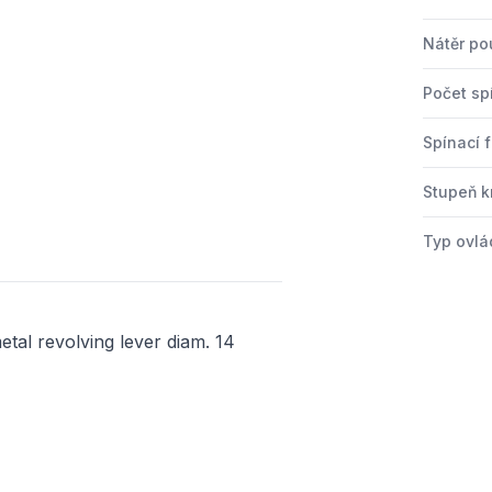
Nátěr po
Počet sp
Spínací 
Stupeň kr
Typ ovlá
tal revolving lever diam. 14