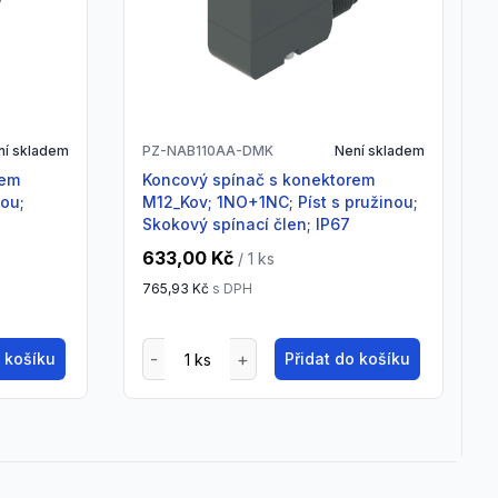
ní skladem
PZ-NAB110AA-DMK
Není skladem
Koncový spínač s konektorem
nou;
M12_Kov; 1NO+1NC; Píst s pružinou;
Skokový spínací člen; IP67
633,00 Kč
/ 1
ks
765,93 Kč
s DPH
o košíku
Přidat do košíku