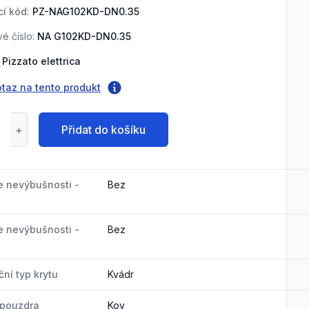
í kód:
PZ-NAG102KD-DN0.35
é číslo:
NA G102KD-DN0.35
Pizzato elettrica
otaz na tento produkt
Přidat do košíku
e nevýbušnosti -
Bez
e nevýbušnosti -
Bez
ní typ krytu
Kvádr
 pouzdra
Kov