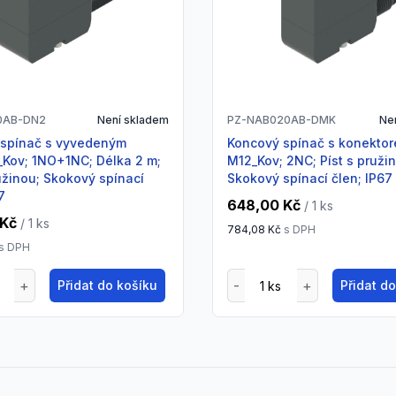
0AB-DN2
Není skladem
PZ-NAB020AB-DMK
Ne
Koncový spínač s konektorem
Kov; 1NO+1NC; Délka 2 m;
M12_Kov; 2NC; Píst s pruži
ružinou; Skokový spínací
Skokový spínací člen; IP67
7
648,00 Kč
/ 1
ks
 Kč
/ 1
ks
784,08 Kč
s DPH
s DPH
Přidat do košíku
Přidat d