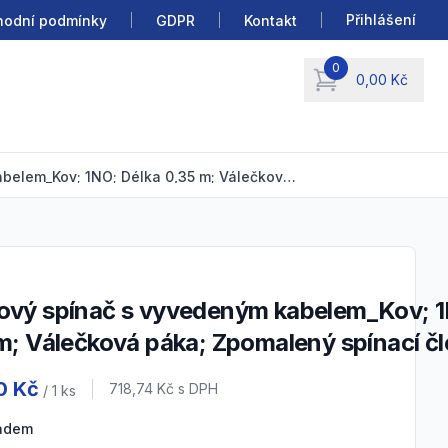
Přihlášení
odní podmínky
GDPR
Kontakt
0
0,00 Kč
items in cart, view b
Koncový spínač s vyvedeným kabelem_Kov; 1NO; Délka 0,35 m; Válečková páka; Zpomalený spínací člen; IP67
m; Válečková páka; Zpomalený spínací čl
 information
0 Kč
Cena s DPH
718,74 Kč
s DPH
/ 1
ks
ladem