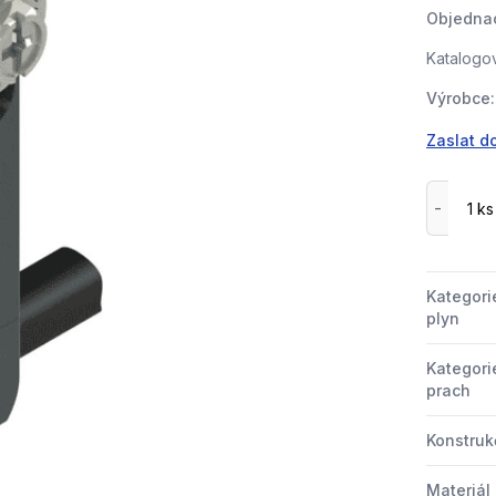
Objednac
Katalogov
Výrobce:
Zaslat d
Kategori
plyn
Kategori
prach
Konstrukč
Materiál