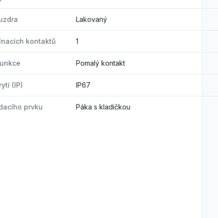
uzdra
Lakovaný
ínacích kontaktů
1
funkce
Pomalý kontakt
ytí (IP)
IP67
dacího prvku
Páka s kladičkou