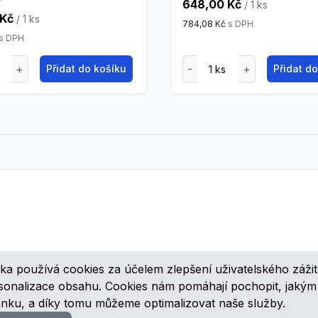
648,00 Kč
/ 1
ks
 Kč
/ 1
ks
784,08 Kč
s DPH
s DPH
Přidat do košíku
Přidat d
ka používá cookies za účelem zlepšení uživatelského zážit
ovinkách, speciálních cenových nabídkách a různých zajímavých akcí
rsonalizace obsahu. Cookies nám pomáhají pochopit, jaký
ánku, a díky tomu můžeme optimalizovat naše služby.