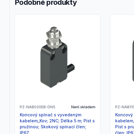
Podobné produkty
PZ-NAB020EB-DN5
Není skladem
PZ-NAB11
Koncový spínač s vyvedeným
Koncový spínač s vyvedeným
kabelem_Kov; 2NC; Délka 5 m; Píst s
kabelem_
pružinou; Skokový spínací člen;
Píst s p
IP67
člen; IP6