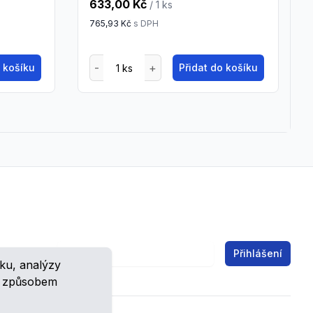
633,00 Kč
/ 1
ks
765,93 Kč
s DPH
o košíku
Přidat do košíku
Email address
Přihlášení
ku, analýzy
ch.
m způsobem