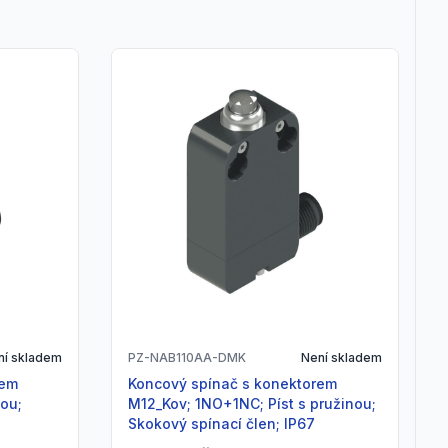
ní skladem
PZ-NAB110AA-DMK
Není skladem
Koncový spínač s konektorem
nou;
M12_Kov; 1NO+1NC; Píst s pružinou;
Skokový spínací člen; IP67