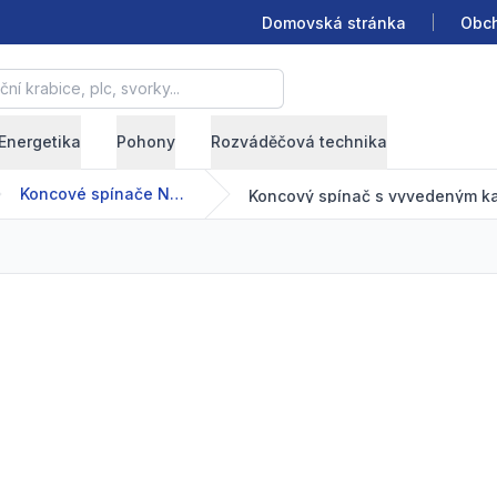
Domovská stránka
Obch
krabice, plc, svorky...
Energetika
Pohony
Rozváděčová technika
Koncové spínače NA-NB
Koncový spínač s vyvedeným k