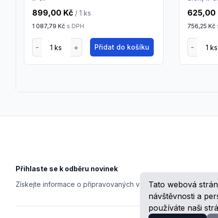
899,00 Kč
625,00
/ 1
ks
1 087,79 Kč
s DPH
756,25 Kč
Přidat do košíku
Footer
Přihlaste se k odběru novinek
Tato webová strán
Získejte informace o připravovaných veletrzích, školeních, n
návštěvnosti a pe
používáte naši str