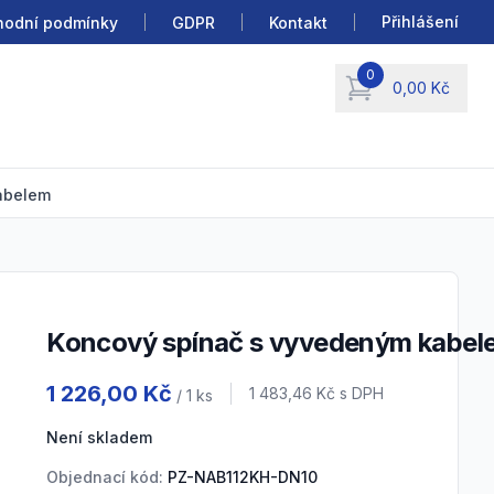
Přihlášení
odní podmínky
GDPR
Kontakt
0
0,00 Kč
items in cart, view b
abelem
Koncový spínač s vyvedeným kabel
Product information
1 226,00 Kč
Cena s DPH
1 483,46 Kč
s DPH
/ 1
ks
Není skladem
Objednací kód:
PZ-NAB112KH-DN10