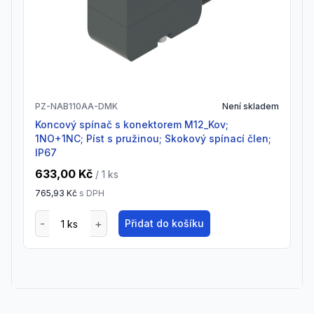
PZ-NAB110AA-DMK
Není skladem
Koncový spínač s konektorem M12_Kov;
1NO+1NC; Píst s pružinou; Skokový spínací člen;
IP67
633,00 Kč
/ 1
ks
765,93 Kč
s DPH
Přidat do košíku