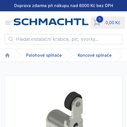
Doprava zdarma při nákupu nad 6000 Kč bez DPH
0
Open menu
0,00 Kč
items in cart, vie
Hledat instalační krabice, plc, svorky...
Polohové spínače
Koncové spínače
Home