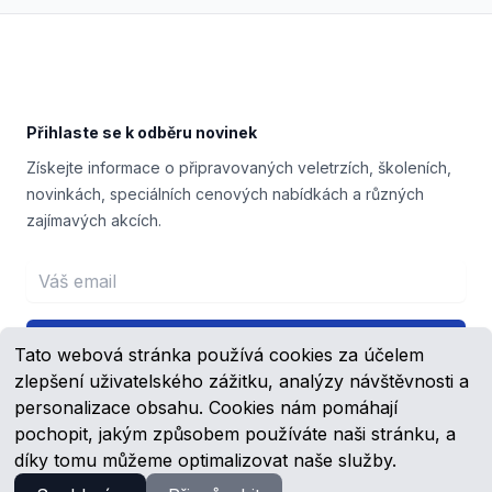
Footer
Přihlaste se k odběru novinek
Získejte informace o připravovaných veletrzích, školeních,
novinkách, speciálních cenových nabídkách a různých
zajímavých akcích.
Email address
Přihlášení
Tato webová stránka používá cookies za účelem
zlepšení uživatelského zážitku, analýzy návštěvnosti a
personalizace obsahu. Cookies nám pomáhají
pochopit, jakým způsobem používáte naši stránku, a
Facebook
YouTube
díky tomu můžeme optimalizovat naše služby.