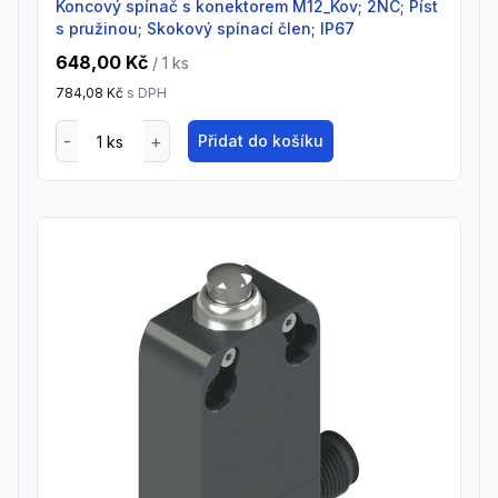
Koncový spínač s konektorem M12_Kov; 2NC; Píst
s pružinou; Skokový spínací člen; IP67
648,00 Kč
/ 1
ks
784,08 Kč
s DPH
Přidat do košíku