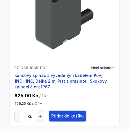
PZ-NAB110AB-DN2
Není skladem
Koncový spínač s vyvedeným kabelem_Kov;
1NO+1NC; Délka 2 m; Píst s pružinou; Skokový
spínací člen; IP67
625,00 Kč
/ 1
ks
756,25 Kč
s DPH
Přidat do košíku