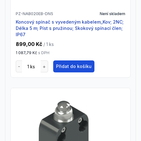
PZ-NAB020EB-DN5
Není skladem
Koncový spínač s vyvedeným kabelem_Kov; 2NC;
Délka 5 m; Píst s pružinou; Skokový spínací člen;
IP67
899,00 Kč
/ 1
ks
1 087,79 Kč
s DPH
Přidat do košíku