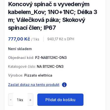
Koncový spínač s vyvedeným
kabelem_Kov; 1NO+1NC; Délka 3
m; Válečková páka; Skokový
spínací člen; IP67
Product information
777,00 Kč
Cena s DPH
940,17 Kč
s DPH
/ 1
ks
Není skladem
Objednací kód:
PZ-NAB112KC-DN3
Katalogové číslo:
NA B112KC-DN3
Výrobce:
Pizzato elettrica
Zaslat dotaz na tento produkt
Přidat do košíku