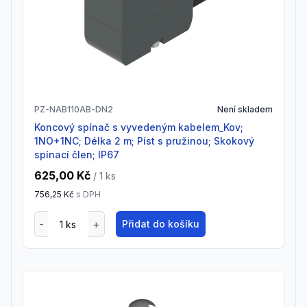
PZ-NAB110AB-DN2
Není skladem
Koncový spínač s vyvedeným kabelem_Kov;
1NO+1NC; Délka 2 m; Píst s pružinou; Skokový
spínací člen; IP67
625,00 Kč
/ 1
ks
756,25 Kč
s DPH
Přidat do košíku