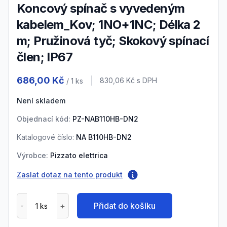
Koncový spínač s vyvedeným
kabelem_Kov; 1NO+1NC; Délka 2
m; Pružinová tyč; Skokový spínací
člen; IP67
Product information
686,00 Kč
Cena s DPH
830,06 Kč
s DPH
/ 1
ks
Není skladem
Objednací kód:
PZ-NAB110HB-DN2
Katalogové číslo:
NA B110HB-DN2
Výrobce:
Pizzato elettrica
Zaslat dotaz na tento produkt
Přidat do košíku