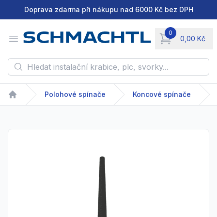
Doprava zdarma při nákupu nad 6000 Kč bez DPH
0
Open menu
0,00 Kč
items in cart, vie
Hledat instalační krabice, plc, svorky...
Polohové spínače
Koncové spínače
Home