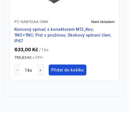
PZ-NAB110AA-DMK
Není skladem
Koncový spínač s konektorem M12_Kov;
1NO+1NC; Píst s pružinou; Skokový spínací člen;
IP67
633,00 Kč
/ 1
ks
765,93 Kč
s DPH
Přidat do košíku
Footer