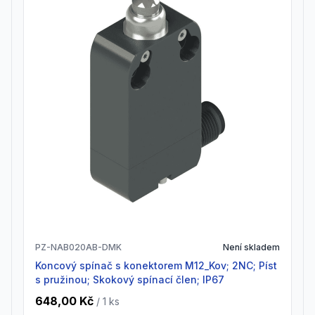
PZ-NAB020AB-DMK
Není skladem
Koncový spínač s konektorem M12_Kov; 2NC; Píst
s pružinou; Skokový spínací člen; IP67
648,00 Kč
/ 1
ks