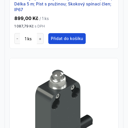
Délka 5 m; Píst s pružinou; Skokový spínací člen;
IP67
899,00 Kč
/ 1
ks
1 087,79 Kč
s DPH
Přidat do košíku