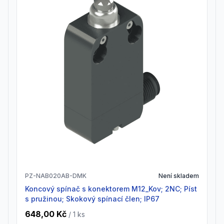
PZ-NAB020AB-DMK
Není skladem
Koncový spínač s konektorem M12_Kov; 2NC; Píst
s pružinou; Skokový spínací člen; IP67
648,00 Kč
/ 1
ks