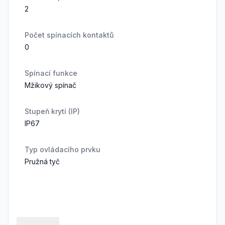
2
Počet spínacích kontaktů
0
Spínací funkce
Mžikový spínač
Stupeň krytí (IP)
IP67
Typ ovládacího prvku
Pružná tyč