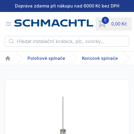
Doprava zdarma při nákupu nad 6000 Kč bez DPH
0
Open menu
0,00 Kč
items in cart, vie
Hledat instalační krabice, plc, svorky...
Polohové spínače
Koncové spínače
Home