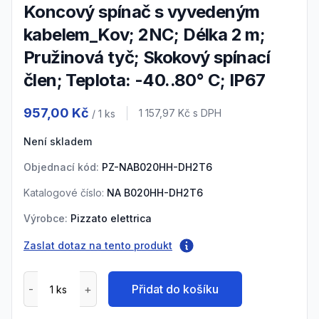
Koncový spínač s vyvedeným
kabelem_Kov; 2NC; Délka 2 m;
Pružinová tyč; Skokový spínací
člen; Teplota: -40..80° C; IP67
Product information
957,00 Kč
Cena s DPH
1 157,97 Kč
s DPH
/ 1
ks
Není skladem
Objednací kód:
PZ-NAB020HH-DH2T6
Katalogové číslo:
NA B020HH-DH2T6
Výrobce:
Pizzato elettrica
Zaslat dotaz na tento produkt
Přidat do košíku