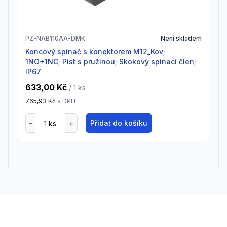
PZ-NAB110AA-DMK
Není skladem
Koncový spínač s konektorem M12_Kov;
1NO+1NC; Píst s pružinou; Skokový spínací člen;
IP67
633,00 Kč
/ 1
ks
765,93 Kč
s DPH
Přidat do košíku
Footer