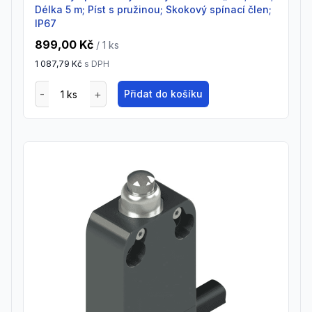
Délka 5 m; Píst s pružinou; Skokový spínací člen;
IP67
899,00 Kč
/ 1
ks
1 087,79 Kč
s DPH
Přidat do košíku