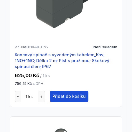
PZ-NAB110AB-DN2
Není skladem
Koncový spínač s vyvedeným kabelem_Kov;
1NO+1NC; Délka 2 m; Píst s pružinou; Skokový
spínací člen; IP67
625,00 Kč
/ 1
ks
756,25 Kč
s DPH
Přidat do košíku