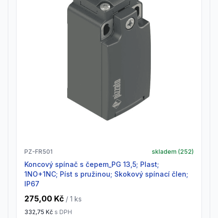
PZ-FR501
skladem (
252
)
Koncový spínač s čepem_PG 13,5; Plast;
1NO+1NC; Píst s pružinou; Skokový spínací člen;
IP67
275,00 Kč
/ 1
ks
332,75 Kč
s DPH