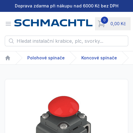
Doprava zdarma při nákupu nad 6000 Kč bez DPH
0
Open menu
0,00 Kč
items in cart, vie
Hledat instalační krabice, plc, svorky...
Polohové spínače
Koncové spínače
Home