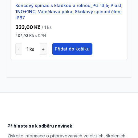
Koncový spínač s kladkou a rolnou_PG 13,5; Plast;
1NO+1NC; Válečková páka; Skokový spínací člen;
IP67
333,00 Kč
/ 1
ks
402,93 Kč
s DPH
Přidat do košíku
Footer
Přihlaste se k odběru novinek
Získejte informace o připravovaných veletrzích, školeních,