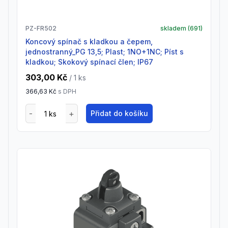
PZ-FR502
skladem (
691
)
Koncový spínač s kladkou a čepem,
jednostranný_PG 13,5; Plast; 1NO+1NC; Píst s
kladkou; Skokový spínací člen; IP67
303,00 Kč
/ 1
ks
366,63 Kč
s DPH
Přidat do košíku