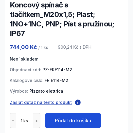
Koncový spínač s
tlačítkem_M20x1,5; Plast;
1NO+1NC, PNP; Píst s pružinou;
IP67
Product information
744,00 Kč
Cena s DPH
900,24 Kč
s DPH
/ 1
ks
Není skladem
Objednací kód:
PZ-FRE114-M2
Katalogové číslo:
FR E114-M2
Výrobce:
Pizzato elettrica
Zaslat dotaz na tento produkt
Přidat do košíku