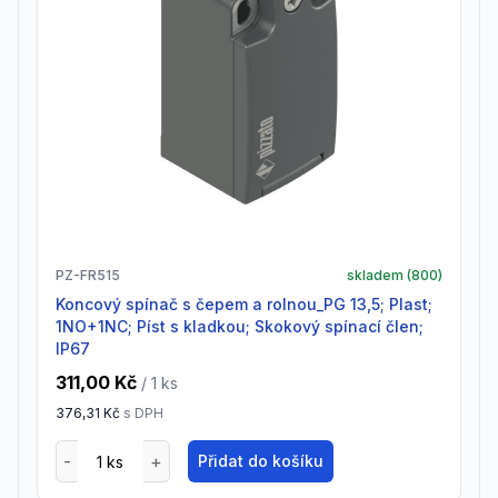
PZ-FR515
skladem (
800
)
Koncový spínač s čepem a rolnou_PG 13,5; Plast;
1NO+1NC; Píst s kladkou; Skokový spínací člen;
IP67
311,00 Kč
/ 1
ks
376,31 Kč
s DPH
Přidat do košíku