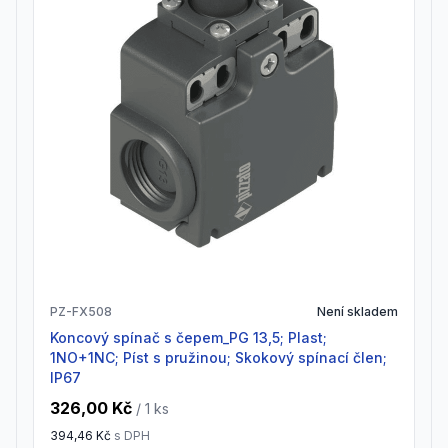
PZ-FX508
Není skladem
Koncový spínač s čepem_PG 13,5; Plast;
1NO+1NC; Píst s pružinou; Skokový spínací člen;
IP67
326,00 Kč
/ 1
ks
394,46 Kč
s DPH