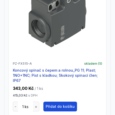
PZ-FX515-A
skladem (
5
)
Koncový spínač s čepem a rolnou_PG 11; Plast;
1NO+1NC; Píst s kladkou; Skokový spínací člen;
IP67
343,00 Kč
/ 1
ks
415,03 Kč
s DPH
Přidat do košíku