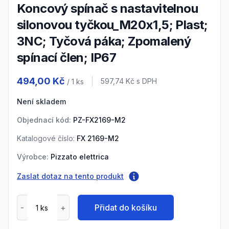
Koncový spínač s nastavitelnou
silonovou tyčkou_M20x1,5; Plast;
3NC; Tyčová páka; Zpomalený
spínací člen; IP67
Product information
494,00 Kč
Cena s DPH
597,74 Kč
s DPH
/ 1
ks
Není skladem
Objednací kód:
PZ-FX2169-M2
Katalogové číslo:
FX 2169-M2
Výrobce:
Pizzato elettrica
Zaslat dotaz na tento produkt
Přidat do košíku