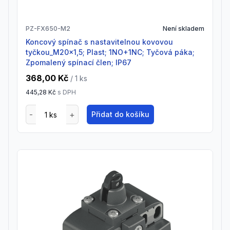
PZ-FX650-M2
Není skladem
Koncový spínač s nastavitelnou kovovou
tyčkou_M20x1,5; Plast; 1NO+1NC; Tyčová páka;
Zpomalený spínací člen; IP67
368,00 Kč
/ 1
ks
445,28 Kč
s DPH
Přidat do košíku