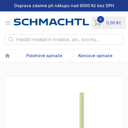
Doprava zdarma při nákupu nad 6000 Kč bez DPH
0
Open menu
0,00 Kč
items in cart, vie
Hledat instalační krabice, plc, svorky...
Polohové spínače
Koncové spínače
Home