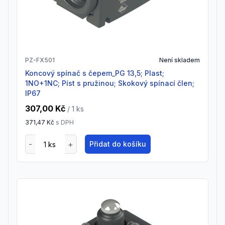
PZ-FX501
Není skladem
Koncový spínač s čepem_PG 13,5; Plast;
1NO+1NC; Píst s pružinou; Skokový spínací člen;
IP67
307,00 Kč
/ 1
ks
371,47 Kč
s DPH
Přidat do košíku