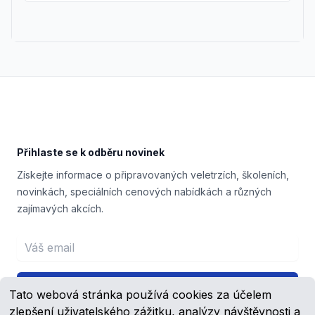
Footer
Přihlaste se k odběru novinek
Získejte informace o připravovaných veletrzích, školeních,
novinkách, speciálních cenových nabídkách a různých
zajímavých akcích.
Email address
Přihlášení
Tato webová stránka používá cookies za účelem
zlepšení uživatelského zážitku, analýzy návštěvnosti a