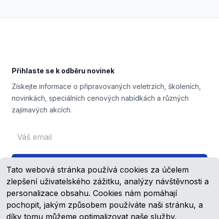
Footer
Přihlaste se k odběru novinek
Získejte informace o připravovaných veletrzích, školeních,
novinkách, speciálních cenových nabídkách a různých
zajímavých akcích.
Email address
Přihlášení
Tato webová stránka používá cookies za účelem
zlepšení uživatelského zážitku, analýzy návštěvnosti a
personalizace obsahu. Cookies nám pomáhají
pochopit, jakým způsobem používáte naši stránku, a
Facebook
YouTube
díky tomu můžeme optimalizovat naše služby.