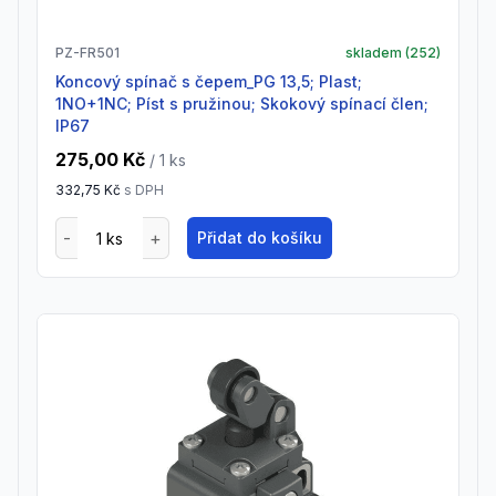
PZ-FR501
skladem (
252
)
Koncový spínač s čepem_PG 13,5; Plast;
1NO+1NC; Píst s pružinou; Skokový spínací člen;
IP67
275,00 Kč
/ 1
ks
332,75 Kč
s DPH
Přidat do košíku