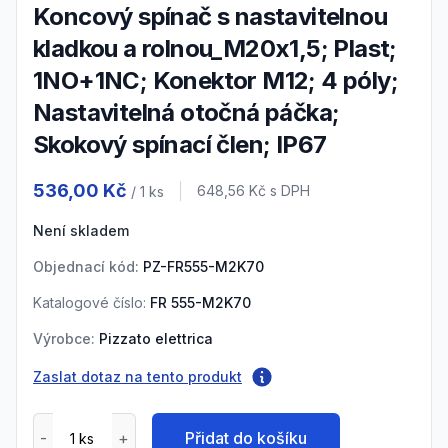
Koncový spínač s nastavitelnou
kladkou a rolnou_M20x1,5; Plast;
1NO+1NC; Konektor M12; 4 póly;
Nastavitelná otočná páčka;
Skokový spínací člen; IP67
Product information
536,00 Kč
Cena s DPH
648,56 Kč
s DPH
/ 1
ks
Není skladem
Objednací kód:
PZ-FR555-M2K70
Katalogové číslo:
FR 555-M2K70
Výrobce:
Pizzato elettrica
Zaslat dotaz na tento produkt
Přidat do košíku