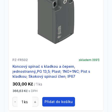
PZ-FR502
skladem (
691
)
Koncový spínač s kladkou a čepem,
jednostranný_PG 13,5; Plast; 1NO+1NC; Píst s
kladkou; Skokový spínací člen; IP67
303,00 Kč
/ 1
ks
366,63 Kč
s DPH
Přidat do košíku