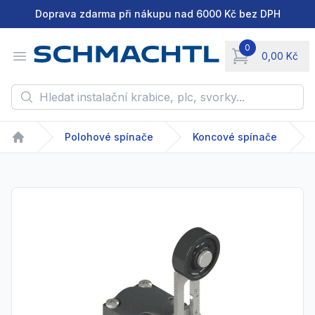
Doprava zdarma při nákupu nad 6000 Kč bez DPH
0
Open menu
0,00 Kč
items in cart, vie
Hledat instalační krabice, plc, svorky...
Polohové spínače
Koncové spínače
Home