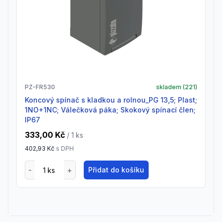
PZ-FR530
skladem (
221
)
Koncový spínač s kladkou a rolnou_PG 13,5; Plast;
1NO+1NC; Válečková páka; Skokový spínací člen;
IP67
333,00 Kč
/ 1
ks
402,93 Kč
s DPH
Přidat do košíku