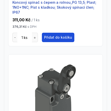
Koncový spínač s čepem a rolnou_PG 13,5; Plast;
1NO+1NC; Píst s kladkou; Skokový spínací člen;
IP67
311,00 Kč
/ 1
ks
376,31 Kč
s DPH
Přidat do košíku