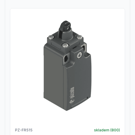
PZ-FR515
skladem (
800
)