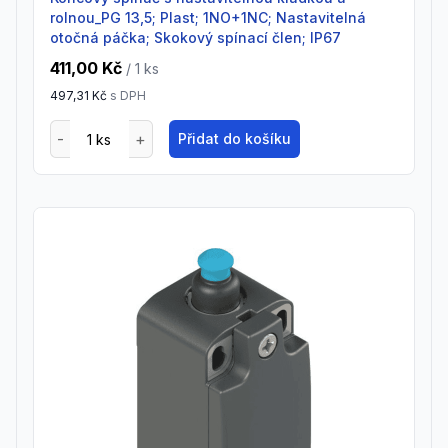
rolnou_PG 13,5; Plast; 1NO+1NC; Nastavitelná
otočná páčka; Skokový spínací člen; IP67
411,00 Kč
/ 1
ks
497,31 Kč
s DPH
Přidat do košíku