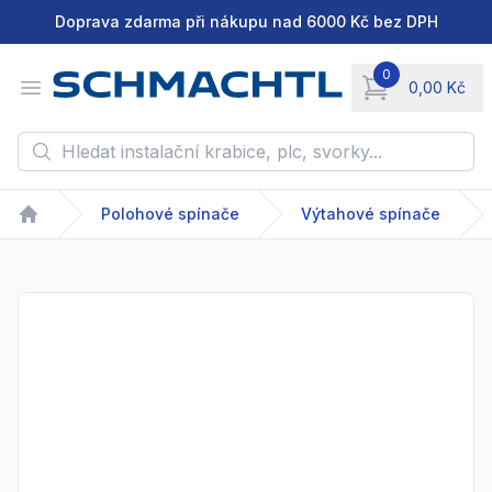
Doprava zdarma při nákupu nad 6000 Kč bez DPH
0
Open menu
0,00 Kč
items in cart, vie
Hledat instalační krabice, plc, svorky...
Polohové spínače
Výtahové spínače
Home