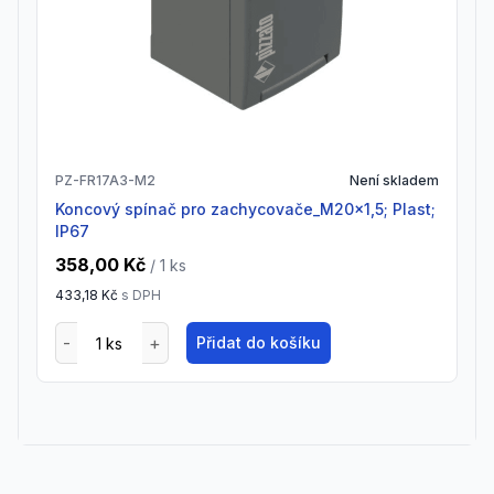
PZ-FR17A3-M2
Není skladem
Koncový spínač pro zachycovače_M20x1,5; Plast;
IP67
358,00 Kč
/ 1
ks
433,18 Kč
s DPH
Přidat do košíku