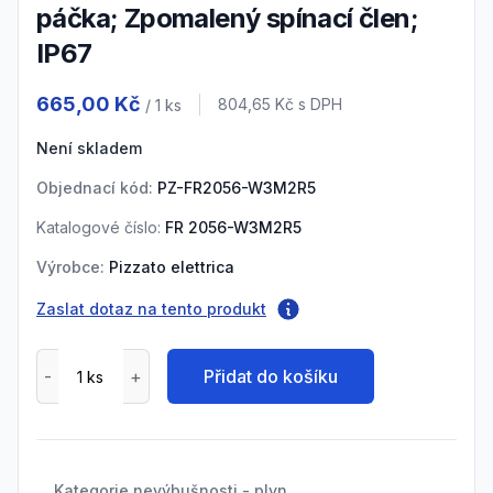
páčka; Zpomalený spínací člen;
IP67
Product information
665,00 Kč
Cena s DPH
804,65 Kč
s DPH
/ 1
ks
Není skladem
Objednací kód:
PZ-FR2056-W3M2R5
Katalogové číslo:
FR 2056-W3M2R5
Výrobce:
Pizzato elettrica
Zaslat dotaz na tento produkt
Přidat do košíku
Kategorie nevýbušnosti - plyn