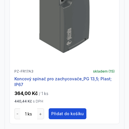
PZ-FR17A3
skladem (
15
)
Koncový spínač pro zachycovače_PG 13,5; Plast;
IP67
364,00 Kč
/ 1
ks
440,44 Kč
s DPH
Přidat do košíku