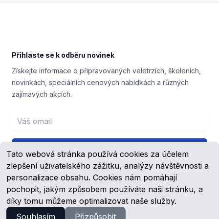
Footer
Přihlaste se k odběru novinek
Získejte informace o připravovaných veletrzích, školeních,
novinkách, speciálních cenových nabídkách a různých
zajímavých akcích.
Email address
Přihlášení
Tato webová stránka používá cookies za účelem
zlepšení uživatelského zážitku, analýzy návštěvnosti a
personalizace obsahu. Cookies nám pomáhají
pochopit, jakým způsobem používáte naši stránku, a
Facebook
YouTube
díky tomu můžeme optimalizovat naše služby.
Souhlasím
Přizpůsobit