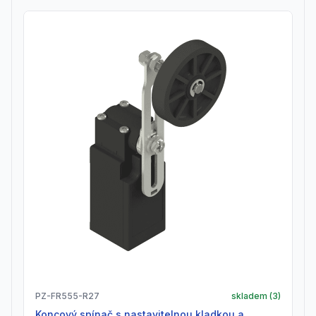
PZ-FR555-R27
skladem (
3
)
Koncový spínač s nastavitelnou kladkou a