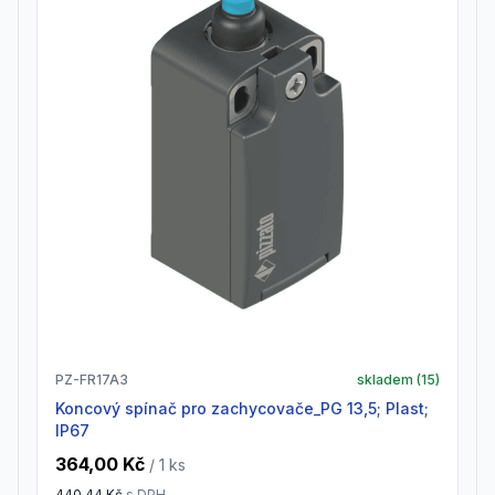
PZ-FR17A3
skladem (
15
)
Koncový spínač pro zachycovače_PG 13,5; Plast;
IP67
364,00 Kč
/ 1
ks
440,44 Kč
s DPH