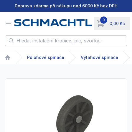
Doprava zdarma při nákupu nad 6000 Kč bez DPH
0
Open menu
0,00 Kč
items in cart, vie
Hledat instalační krabice, plc, svorky...
Polohové spínače
Výtahové spínače
Home