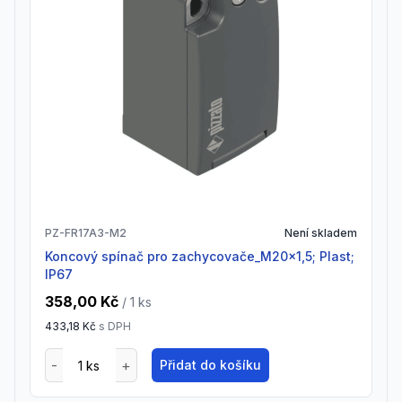
PZ-FR17A3-M2
Není skladem
Koncový spínač pro zachycovače_M20x1,5; Plast;
IP67
358,00 Kč
/ 1
ks
433,18 Kč
s DPH
Přidat do košíku