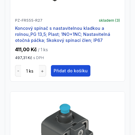
PZ-FR555-R27
skladem (
3
)
Koncový spínač s nastavitelnou kladkou a
rolnou_PG 13,5; Plast; 1NO+1NC; Nastavitelná
otočná páčka; Skokový spínací člen; IP67
411,00 Kč
/ 1
ks
497,31 Kč
s DPH
Přidat do košíku