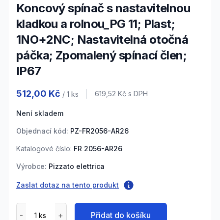
Koncový spínač s nastavitelnou
kladkou a rolnou_PG 11; Plast;
1NO+2NC; Nastavitelná otočná
páčka; Zpomalený spínací člen;
IP67
Product information
512,00 Kč
Cena s DPH
619,52 Kč
s DPH
/ 1
ks
Není skladem
Objednací kód:
PZ-FR2056-AR26
Katalogové číslo:
FR 2056-AR26
Výrobce:
Pizzato elettrica
Zaslat dotaz na tento produkt
Přidat do košíku