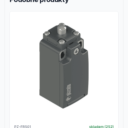
PZ-FR501
skladem (
252
)