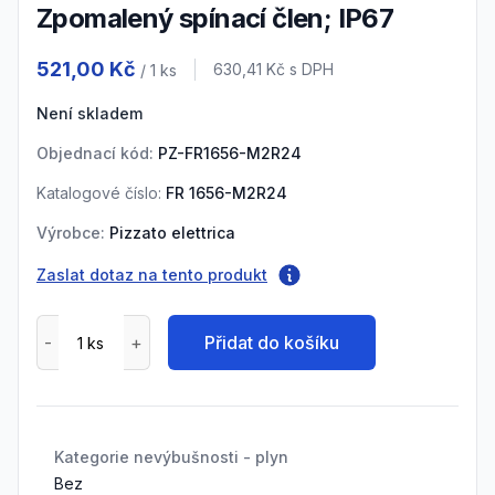
Zpomalený spínací člen; IP67
Product information
521,00 Kč
Cena s DPH
630,41 Kč
s DPH
/ 1
ks
Není skladem
Objednací kód:
PZ-FR1656-M2R24
Katalogové číslo:
FR 1656-M2R24
Výrobce:
Pizzato elettrica
Zaslat dotaz na tento produkt
Přidat do košíku
Kategorie nevýbušnosti - plyn
Bez