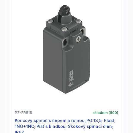
PZ-FR515
skladem (
800
)
Koncový spínač s čepem a rolnou_PG 13,5; Plast;
1NO+1NC; Píst s kladkou; Skokový spínací člen;
IP67