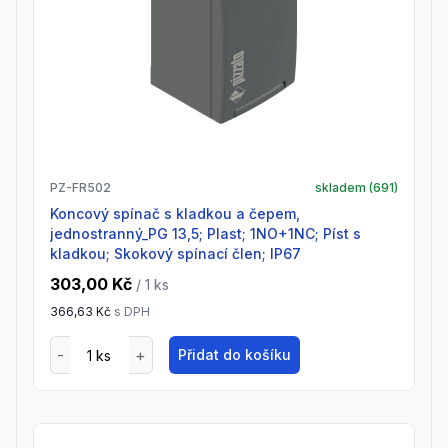
PZ-FR502
skladem (
691
)
Koncový spínač s kladkou a čepem,
jednostranný_PG 13,5; Plast; 1NO+1NC; Píst s
kladkou; Skokový spínací člen; IP67
303,00 Kč
/ 1
ks
366,63 Kč
s DPH
Přidat do košíku