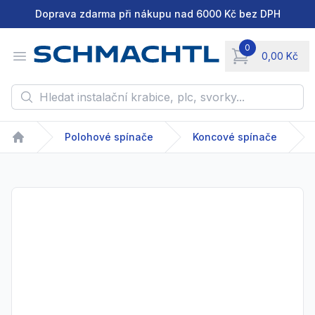
Doprava zdarma při nákupu nad 6000 Kč bez DPH
0
Open menu
0,00 Kč
items in cart, vie
Hledat instalační krabice, plc, svorky...
Polohové spínače
Koncové spínače
Home