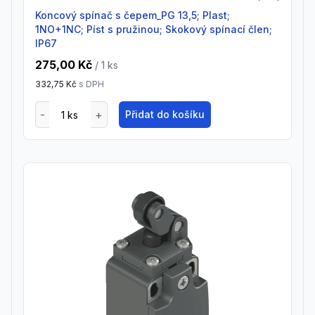
Koncový spínač s čepem_PG 13,5; Plast;
1NO+1NC; Píst s pružinou; Skokový spínací člen;
IP67
275,00 Kč
/ 1
ks
332,75 Kč
s DPH
Přidat do košíku