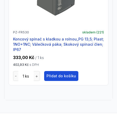
PZ-FR530
skladem (
221
)
Koncový spínač s kladkou a rolnou_PG 13,5; Plast;
1NO+1NC; Válečková páka; Skokový spínací člen;
IP67
333,00 Kč
/ 1
ks
402,93 Kč
s DPH
Přidat do košíku
Footer