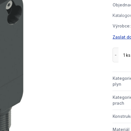
Objednac
Katalogov
Výrobce:
Zaslat d
Kategori
plyn
Kategori
prach
Konstrukč
Materiál