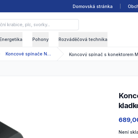
Domovská stránka
Obch
krabice, plc, svorky...
Energetika
Pohony
Rozváděčová technika
Koncové spínače NA-NB
Koncový spínač s konektorem M12_Kov; 2NC; Píst s
kladk
Product
689,0
Není sk