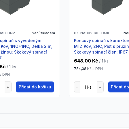
0AB-DN2
Není skladem
PZ-NAB020AB-DMK
Ne
Koncový spínač s konektorem
Kov; 1NO+1NC; Délka 2 m;
M12_Kov; 2NC; Píst s pruži
ružinou; Skokový spínací
Skokový spínací člen; IP67
7
648,00 Kč
/ 1
ks
 Kč
/ 1
ks
784,08 Kč
s DPH
s DPH
Přidat do košíku
Přidat d