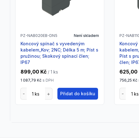
PZ-NAB020EB-DN5
Není skladem
PZ-NAB11
Koncový spínač s vyvedeným
Koncový spínač s vyvedeným
kabelem_Kov; 2NC; Délka 5 m; Píst s
kabelem_
pružinou; Skokový spínací člen;
Píst s p
IP67
člen; IP6
899,00 Kč
625,00
/ 1
ks
1 087,79 Kč
s DPH
756,25 Kč
Přidat do košíku