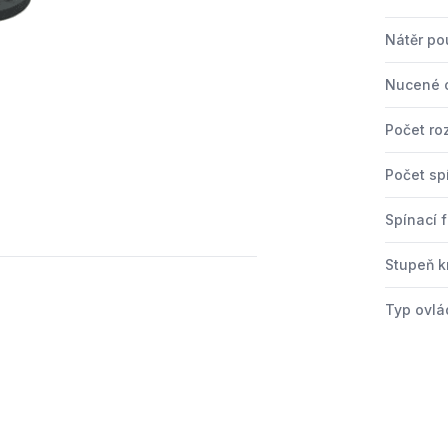
Nátěr po
Nucené o
Počet ro
Počet sp
Spínací 
Stupeň kr
Typ ovlá