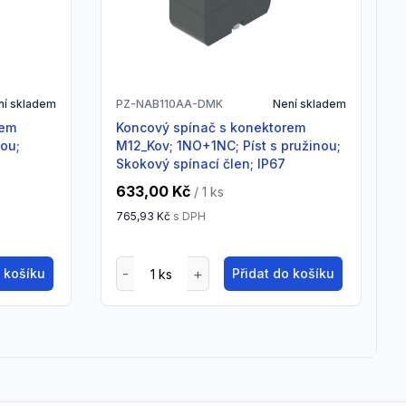
ní skladem
PZ-NAB110AA-DMK
Není skladem
Koncový spínač s konektorem
nou;
M12_Kov; 1NO+1NC; Píst s pružinou;
Skokový spínací člen; IP67
633,00 Kč
/ 1
ks
765,93 Kč
s DPH
o košíku
Přidat do košíku