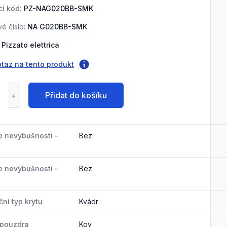
í kód:
PZ-NAG020BB-SMK
é číslo:
NA G020BB-SMK
Pizzato elettrica
otaz na tento produkt
Přidat do košíku
e nevýbušnosti -
Bez
e nevýbušnosti -
Bez
ní typ krytu
Kvádr
 pouzdra
Kov