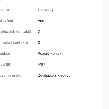
uzdra
Lakovaný
tevření
Ano
zpínacích kontaktů
2
ínacích kontaktů
0
funkce
Pomalý kontakt
ytí (IP)
IP67
dacího prvku
Zdvihátko s kladkou