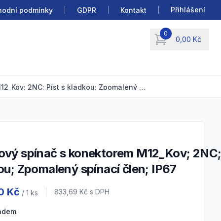
Přihlášení
odní podmínky
GDPR
Kontakt
0
0,00 Kč
items in cart, view b
Koncový spínač s konektorem M12_Kov; 2NC; Píst s kladkou; Zpomalený spínací člen; IP67
ou; Zpomalený spínací člen; IP67
 information
0 Kč
Cena s DPH
833,69 Kč
s DPH
/ 1
ks
ladem