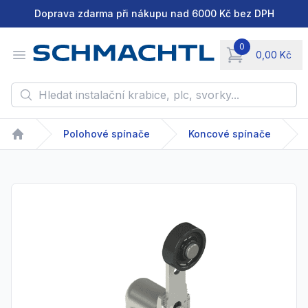
Doprava zdarma při nákupu nad 6000 Kč bez DPH
0
Open menu
0,00 Kč
items in cart, vie
Hledat instalační krabice, plc, svorky...
Polohové spínače
Koncové spínače
Home