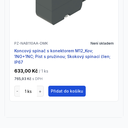
PZ-NAB110AA-DMK
Není skladem
Koncový spínač s konektorem M12_Kov;
1NO+1NC; Píst s pružinou; Skokový spínací člen;
IP67
633,00 Kč
/ 1
ks
765,93 Kč
s DPH
Přidat do košíku