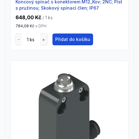
Koncový spínač s konektorem M12_Kov; 2NC; Píst
s pružinou; Skokový spínací člen; IP67
648,00 Kč
/ 1
ks
784,08 Kč
s DPH
Přidat do košíku