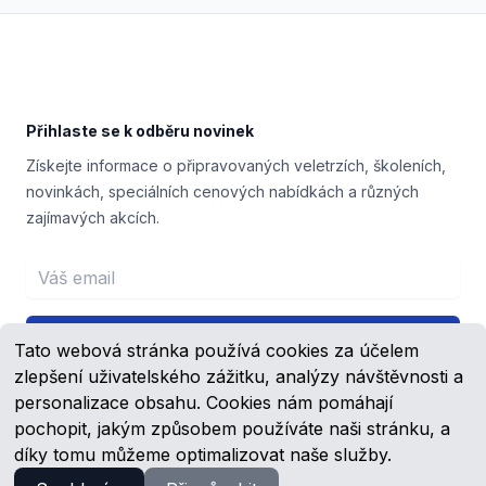
Footer
Přihlaste se k odběru novinek
Získejte informace o připravovaných veletrzích, školeních,
novinkách, speciálních cenových nabídkách a různých
zajímavých akcích.
Email address
Přihlášení
Tato webová stránka používá cookies za účelem
zlepšení uživatelského zážitku, analýzy návštěvnosti a
personalizace obsahu. Cookies nám pomáhají
pochopit, jakým způsobem používáte naši stránku, a
Facebook
YouTube
díky tomu můžeme optimalizovat naše služby.