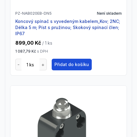
PZ-NAB020EB-DN5
Není skladem
Koncový spínač s vyvedeným kabelem_Kov; 2NC;
Délka 5 m; Píst s pružinou; Skokový spínací člen;
IP67
899,00 Kč
/ 1
ks
1 087,79 Kč
s DPH
Přidat do košíku