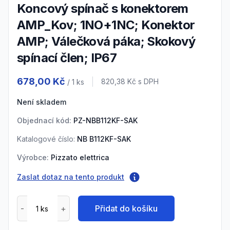
Koncový spínač s konektorem
AMP_Kov; 1NO+1NC; Konektor
AMP; Válečková páka; Skokový
spínací člen; IP67
Product information
678,00 Kč
Cena s DPH
820,38 Kč
s DPH
/ 1
ks
Není skladem
Objednací kód:
PZ-NBB112KF-SAK
Katalogové číslo:
NB B112KF-SAK
Výrobce:
Pizzato elettrica
Zaslat dotaz na tento produkt
Přidat do košíku