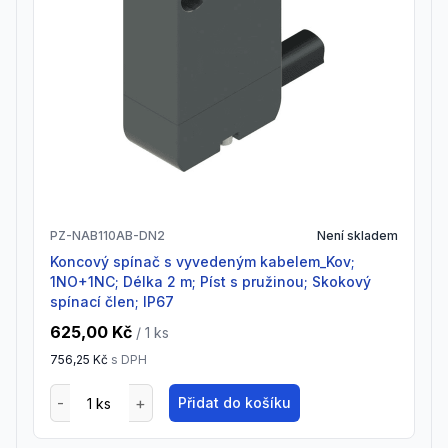
PZ-NAB110AB-DN2
Není skladem
Koncový spínač s vyvedeným kabelem_Kov;
1NO+1NC; Délka 2 m; Píst s pružinou; Skokový
spínací člen; IP67
625,00 Kč
/ 1
ks
756,25 Kč
s DPH
Přidat do košíku