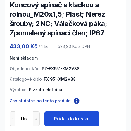
Koncový spínač s kladkou a
rolnou_M20x1,5; Plast; Nerez
šrouby; 2NC; Válečková páka;
Zpomalený spínací člen; IP67
Product information
433,00 Kč
Cena s DPH
523,93 Kč
s DPH
/ 1
ks
Není skladem
Objednací kód:
PZ-FX951-XM2V38
Katalogové číslo:
FX 951-XM2V38
Výrobce:
Pizzato elettrica
Zaslat dotaz na tento produkt
Přidat do košíku