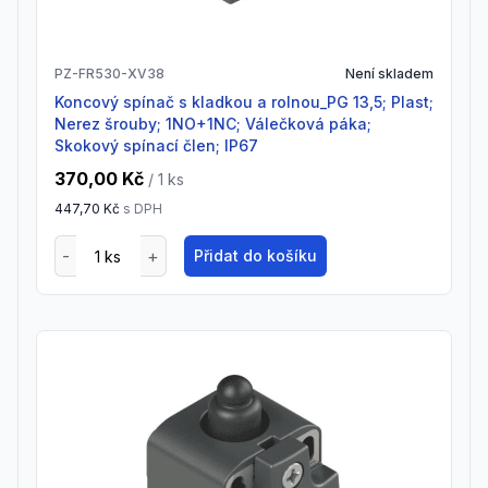
PZ-FR530-XV38
Není skladem
Koncový spínač s kladkou a rolnou_PG 13,5; Plast;
Nerez šrouby; 1NO+1NC; Válečková páka;
Skokový spínací člen; IP67
370,00 Kč
/ 1
ks
447,70 Kč
s DPH
Přidat do košíku