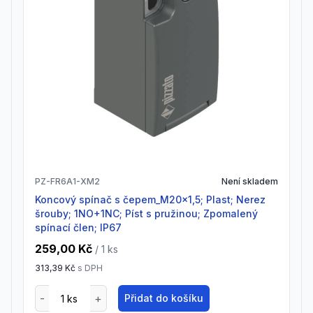
PZ-FR6A1-XM2
Není skladem
Koncový spínač s čepem_M20x1,5; Plast; Nerez
šrouby; 1NO+1NC; Píst s pružinou; Zpomalený
spínací člen; IP67
259,00 Kč
/ 1
ks
313,39 Kč
s DPH
Přidat do košíku