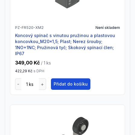
PZ-FR520-XM2
Není skladem
Koncový spínač s vinutou pružinou a plastovou
koncovkou_M20x1,5; Plast; Nerez šrouby;
1NO+1NC; Pružinová tyč; Skokový spínací člen;
IP67
349,00 Kč
/ 1
ks
422,29 Kč
s DPH
Přidat do košíku