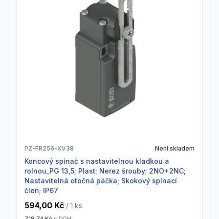
PZ-FR256-XV38
Není skladem
Koncový spínač s nastavitelnou kladkou a
rolnou_PG 13,5; Plast; Nerez šrouby; 2NO+2NC;
Nastavitelná otočná páčka; Skokový spínací
člen; IP67
594,00 Kč
/ 1
ks
718,74 Kč
s DPH