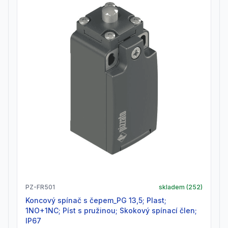
PZ-FR501
skladem (
252
)
Koncový spínač s čepem_PG 13,5; Plast;
1NO+1NC; Píst s pružinou; Skokový spínací člen;
IP67