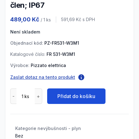
člen; IP67
Product information
489,00 Kč
Cena s DPH
591,69 Kč
s DPH
/ 1
ks
Není skladem
Objednací kód:
PZ-FR531-W3M1
Katalogové číslo:
FR 531-W3M1
Výrobce:
Pizzato elettrica
Zaslat dotaz na tento produkt
Přidat do košíku
Kategorie nevýbušnosti - plyn
Bez