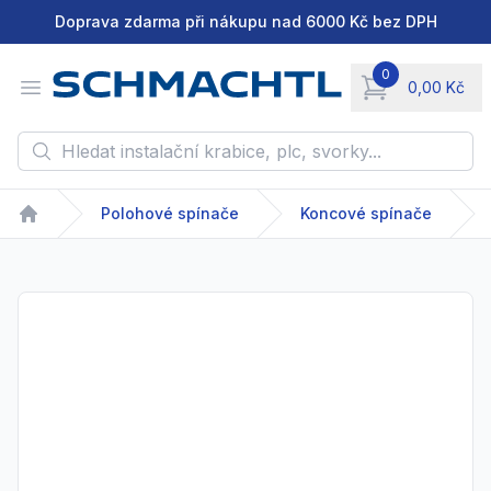
Doprava zdarma při nákupu nad 6000 Kč bez DPH
0
Open menu
0,00 Kč
items in cart, vie
Hledat instalační krabice, plc, svorky...
Polohové spínače
Koncové spínače
Home