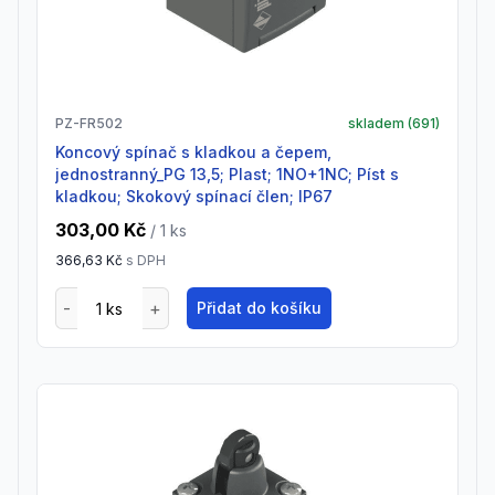
PZ-FR502
skladem (
691
)
Koncový spínač s kladkou a čepem,
jednostranný_PG 13,5; Plast; 1NO+1NC; Píst s
kladkou; Skokový spínací člen; IP67
303,00 Kč
/ 1
ks
366,63 Kč
s DPH
Přidat do košíku