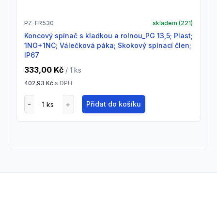
PZ-FR530
skladem (
221
)
Koncový spínač s kladkou a rolnou_PG 13,5; Plast;
1NO+1NC; Válečková páka; Skokový spínací člen;
IP67
333,00 Kč
/ 1
ks
402,93 Kč
s DPH
Přidat do košíku
Footer