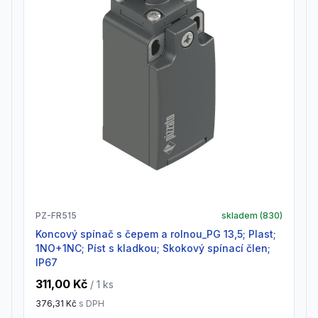
PZ-FR515
skladem (
830
)
Koncový spínač s čepem a rolnou_PG 13,5; Plast;
1NO+1NC; Píst s kladkou; Skokový spínací člen;
IP67
311,00 Kč
/ 1
ks
376,31 Kč
s DPH